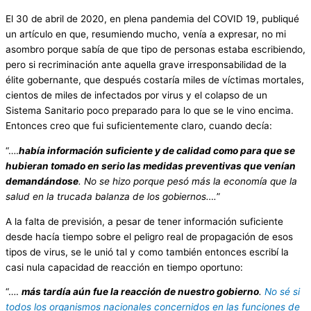
El 30 de abril de 2020, en plena pandemia del COVID 19, publiqué
un artículo en que, resumiendo mucho, venía a expresar, no mi
asombro porque sabía de que tipo de personas estaba escribiendo,
pero si recriminación ante aquella grave irresponsabilidad de la
élite gobernante, que después costaría miles de víctimas mortales,
cientos de miles de infectados por virus y el colapso de un
Sistema Sanitario poco preparado para lo que se le vino encima.
Entonces creo que fui suficientemente claro, cuando decía:
“….
había información suficiente y de calidad como para que se
hubieran tomado en serio las medidas preventivas que venían
demandándose
. No se hizo porque pesó más la economía que la
salud en la trucada balanza de los gobiernos….
”
A la falta de previsión, a pesar de tener información suficiente
desde hacía tiempo sobre el peligro real de propagación de esos
tipos de virus, se le unió tal y como también entonces escribí la
casi nula capacidad de reacción en tiempo oportuno:
“….
más tardía aún fue la reacción de nuestro gobierno
.
No sé si
todos los organismos nacionales concernidos en las funciones de