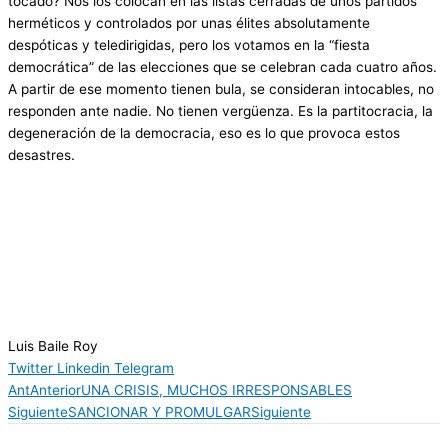
tocado? Nos los colocan en las listas cerradas de unos partidos
herméticos y controlados por unas élites absolutamente
despóticas y teledirigidas, pero los votamos en la “fiesta
democrática” de las elecciones que se celebran cada cuatro años.
A partir de ese momento tienen bula, se consideran intocables, no
responden ante nadie. No tienen vergüenza. Es la partitocracia, la
degeneración de la democracia, eso es lo que provoca estos
desastres.
Luis Baile Roy
Twitter
Linkedin
Telegram
Ant
Anterior
UNA CRISIS, MUCHOS IRRESPONSABLES
Siguiente
SANCIONAR Y PROMULGAR
Siguiente