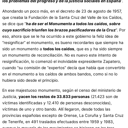
los problemas del progreso y de la justicia sociales en España
”.
Ahondando un poco más, en el decreto de 23 de agosto de 1957,
que creaba la Fundación de la Santa Cruz del Valle de los Caídos,
se dice que “
ha de ser el Monumento a
todos
los caídos, sobre
cuyo sacrificio triunfen los brazos pacificadores de la Cruz
”. Por
eso, ahora que se le ha ocurrido a este gobierno la feliz idea de
“resignificar” el monumento, es bueno recordarles que siempre ha
sido un monumento a
todos los caídos
, que es y ha sido siempre
un monumento de reconciliación. No es nuevo este intento de
resignificación, lo comenzó el inolvidable expresidente Zapatero,
cuando “su comisión de “expertos” decía que había que convertirlo
en el monumento a los caídos de ambos bandos, como si no lo
hubiera sido desde el principio.
En ese majestuoso monumento, según el censo del ministerio de
Justicia,
yacen los restos de 33.833 personas
(21.423 son de
víctimas identificadas y 12.410 de personas desconocidas),
víctimas de uno y otro bando. Allí llegaron, desde todas las
provincias españolas excepto de Orense, La Coruña y Santa Cruz
de Tenerife, en 491 traslados efectuados entre 1959 y 1983,