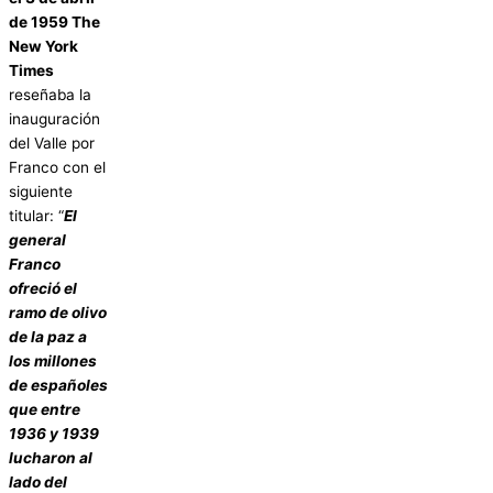
de 1959 The
New York
Times
reseñaba la
inauguración
del Valle por
Franco con el
siguiente
titular: “
El
general
Franco
ofreció el
ramo de olivo
de la paz a
los millones
de españoles
que entre
1936 y 1939
lucharon al
lado del