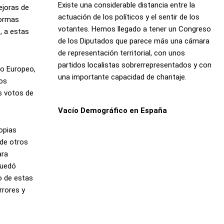
Existe una considerable distancia entre la
ejoras de
actuación de los políticos y el sentir de los
normas
votantes. Hemos llegado a tener un Congreso
, a estas
de los Diputados que parece más una cámara
de representación territorial, con unos
partidos localistas sobrerrepresentados y con
to Europeo,
una importante capacidad de chantaje.
los
os votos de
Vacío Demográfico en España
ropias
 de otros
ara
quedó
eo de estas
rrores y