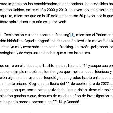
Poco importaron las consideraciones económicas, las previsibles m
 Estados Unidos, entre el año 2000 y 2010, se investigó, se hicieron 
quisto, mientras que en la UE solo se abrieron 50 pozos, por lo que
ficaz sobre el asunto aún está por venir.
: “Declaración europea contra el fracking”
[1]
, mientras el Parlamen
ión hidráulica. Aquella dogmática declaración llevó a la mayoría de 
ón de la ya muy avanzada técnica del fracking. La razón: peligraban l
ecologista y de vaya usted a saber que otros intereses.
e entre en el enlace que facilito en la referencia “1” y saque sus p
ace una simple relación de los riesgos que implican esas técnicas y
nción alguna a los avances tecnológicos logrados hasta entonces p
en mi este mismo Blog, en el artículo del 11 de septiembre de 2022, 
 los riesgos que, como otras actividades industriales, tiene el empl
inarlos gracias a que, después de muchos años de investigación, e
alor, por lo menos operante en EE.UU. y Canadá.