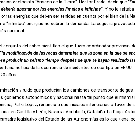
ación ecologista “Amigos de la Tierra”, Héctor Prado, decía que “
Es
debería apostar por las energías limpias e infinitas”
.
Y no le faltaba
 otras energías que deben ser tenidas en cuenta por el bien de la Na
 “infinitas” energías no cubran la demanda. La ceguera provocada 
és nacional.
conjunto del saber científico el que fuera coordinador provincial 
“
la modificación de las rocas determina que la zona en la que se en
ose producir un seísmo tiempo después de que se hayan realizado la
tenía noticia de la ocurrencia de incidentes de ese tipo en EE.UU., 
 20 años.
taminación y ruido que producían los camiones de transporte de gas.
los gobiernos autonómicos y nacional hasta tal punto que el mismí
iería, Patxi López, renunció a sus iniciales intenciones a favor de l
ria, en Castilla y León, Navarra, Andalucía, Cataluña, La Rioja, Astu
esmadre legislativo del Estado de las Autonomías es lo que tiene, po