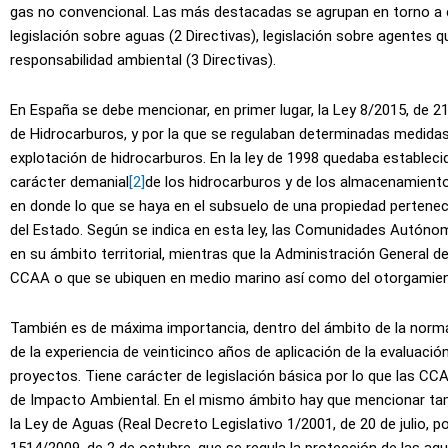
gas no convencional. Las más destacadas se agrupan en torno a c
legislación sobre aguas (2 Directivas), legislación sobre agentes q
responsabilidad ambiental (3 Directivas).
En España se debe mencionar, en primer lugar, la Ley 8/2015, de 2
de Hidrocarburos, y por la que se regulaban determinadas medidas tr
explotación de hidrocarburos. En la ley de 1998 quedaba establecid
carácter demanial
[2]
de los hidrocarburos y de los almacenamientos
en donde lo que se haya en el subsuelo de una propiedad pertenece
del Estado. Según se indica en esta ley, las Comunidades Autóno
en su ámbito territorial, mientras que la Administración General 
CCAA o que se ubiquen en medio marino así como del otorgamient
También es de máxima importancia, dentro del ámbito de la normat
de la experiencia de veinticinco años de aplicación de la evaluació
proyectos. Tiene carácter de legislación básica por lo que las CC
de Impacto Ambiental. En el mismo ámbito hay que mencionar tamb
la Ley de Aguas (Real Decreto Legislativo 1/2001, de 20 de julio, p