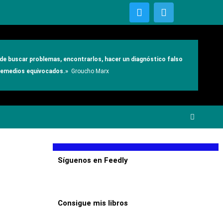
T
T
w
e
i
l
t
e
t
g
e
r
e de buscar problemas, encontrarlos, hacer un diagnóstico falso
r
a
 remedios equivocados.»
Groucho Marx
m
Síguenos en Feedly
Consigue mis libros