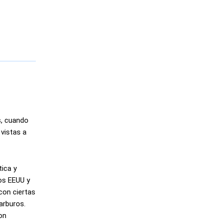
s, cuando
 vistas a
tica y
os EEUU y
con ciertas
arburos.
ron