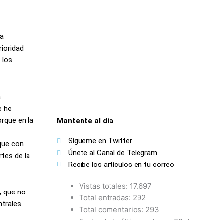
 a
rioridad
 los
a
e he
orque en la
Mantente al día
Sígueme en Twitter
nque con
Únete al Canal de Telegram
tes de la
Recibe los artículos en tu correo
Vistas totales:
17.697
, que no
Total entradas:
292
ntrales
Total comentarios:
293