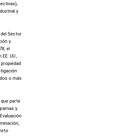
ectivas),
dustrial y
 del Sector
ción y
8, el
 EE. UU.,
s propiedad
tigación
e dos o más
 que parte
ogramas y
 Evaluación
minación,
creto