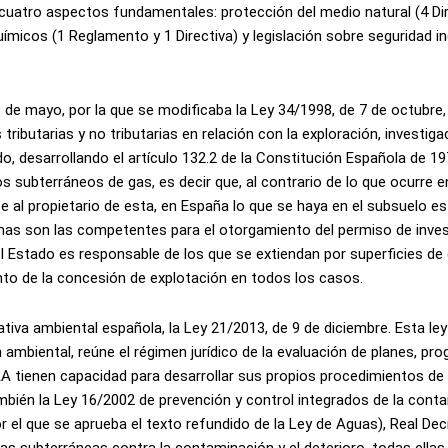
uatro aspectos fundamentales: protección del medio natural (4 Dir
uímicos (1 Reglamento y 1 Directiva) y legislación sobre seguridad in
1 de mayo, por la que se modificaba la Ley 34/1998, de 7 de octubre,
ibutarias y no tributarias en relación con la exploración, investiga
o, desarrollando el artículo 132.2 de la Constitución Española de 197
 subterráneos de gas, es decir que, al contrario de lo que ocurre en
 al propietario de esta, en España lo que se haya en el subsuelo e
mas son las competentes para el otorgamiento del permiso de inves
del Estado es responsable de los que se extiendan por superficies d
o de la concesión de explotación en todos los casos.
iva ambiental española, la Ley 21/2013, de 9 de diciembre. Esta ley
n ambiental, reúne el régimen jurídico de la evaluación de planes, pr
AA tienen capacidad para desarrollar sus propios procedimientos de
ién la Ley 16/2002 de prevención y control integrados de la conta
or el que se aprueba el texto refundido de la Ley de Aguas), Real De