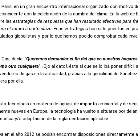
 París, en un gran encuentro internacional organizado con motivo de
 coincidente con la celebración de la cumbre del clima. En la web de 
bre las
estrategias de respuesta que han resultado efectivas para fre
ra el futuro a corto plazo
. Esas estrategias han sido puestas en pr
ostulados globalistas y, por lo que hemos podido comprobar cada invi
 Gas, decía: “
Queremos demandar el fin del gas en nuestros hogares
mo otro cualquiera
”. ¡Ojo al dato!, ésta si que se lo iba poner difícil a
eedores de gas en la actualidad, gracias a la genialidad de Sánchez
era por ella.
 esta tecnología en materia de aguas, de impacto ambiental y de seg
mente nuevas en Europa, la tecnología ha vuelto a situarse por delan
cífica y/o adaptación de la reglamentación aplicable.
 ya en el año 2012 se podían encontrar disposiciones directamente ap