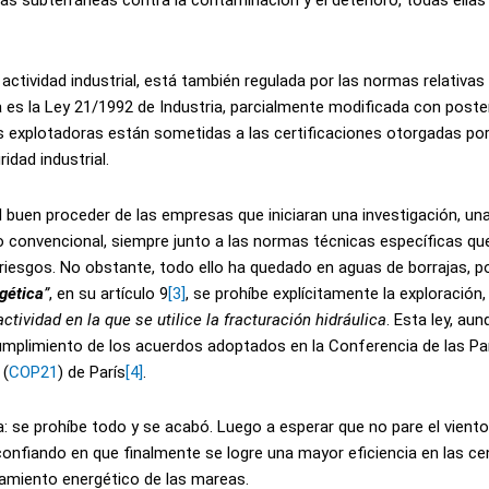
uas subterráneas contra la contaminación y el deterioro, todas ellas
tividad industrial, está también regulada por las normas relativas
ca es la Ley 21/1992 de Industria, parcialmente modificada con poste
 explotadoras están sometidas a las certificaciones otorgadas por
idad industrial.
 buen proceder de las empresas que iniciaran una investigación, un
no convencional, siempre junto a las normas técnicas específicas qu
 riesgos. No obstante, todo ello ha quedado en aguas de borrajas, p
gética
”
, en su artículo 9
[3]
, se prohíbe explícitamente la exploración,
ctividad en la que se utilice la fracturación hidráulica
. Esta ley, au
umplimiento de los acuerdos adoptados en la Conferencia de las Par
 (
COP21
) de París
[4]
.
a: se prohíbe todo y se acabó. Luego a esperar que no pare el viento
nfiando en que finalmente se logre una mayor eficiencia en las ce
hamiento energético de las mareas.