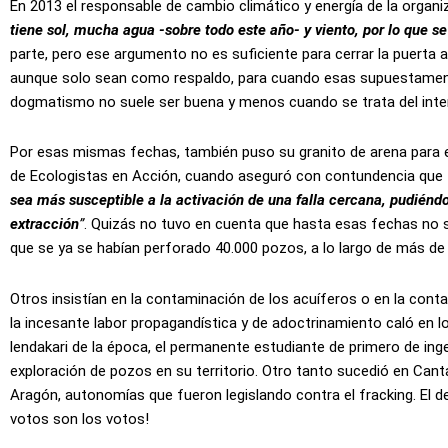
En 2013 el responsable de cambio climático y energía de la organiz
tiene sol, mucha agua -sobre todo este año- y viento, por lo que se 
parte, pero ese argumento no es suficiente para cerrar la puerta a
aunque solo sean como respaldo, para cuando esas supuestamente
dogmatismo no suele ser buena y menos cuando se trata del inter
Por esas mismas fechas, también puso su granito de arena para el 
de Ecologistas en Acción, cuando aseguró con contundencia que
sea más susceptible a la activación de una falla cercana, pudiénd
extracción
”
. Quizás no tuvo en cuenta que hasta esas fechas no se 
que se ya se habían perforado 40.000 pozos, a lo largo de más de
Otros insistían en la contaminación de los acuíferos o en la con
la incesante labor propagandística y de adoctrinamiento caló en 
lendakari de la época, el permanente estudiante de primero de ingen
exploración de pozos en su territorio. Otro tanto sucedió en Cantab
Aragón, autonomías que fueron legislando contra el fracking. El d
votos son los votos!