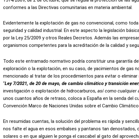
1514/2009, de 2 de octubre, que se regula la protección de las ag
conformes a las Directivas comunitarias en materia ambiental.
Evidentemente la explotación de gas no convencional, como toda ac
seguridad y calidad industrial. En este aspecto la legislación bási
por la Ley 25/2009 y otros Reales Decretos. Además las empresas
organismos competentes para la acreditación de la calidad y segur
Todo este entramado normativo podría constituir una garantía del
exploración o la explotación, en su caso, de yacimientos de gas 
mencionado al tratar de los procedimientos para evitar o eliminar
“
Ley 7/2021, de 20 de mayo, de cambio climático y transición ener
investigación o explotación de hidrocarburos,
así como cualquier a
unos cuantos años de retraso, coloca a España en la senda del c
Convención Marco de Naciones Unidas sobre el Cambio Climático
En resumidas cuentas, la solución del problema es rápida y sencill
nos falte el agua en esos embalses y pantanos tan denostados, co
solares o en que alguien le ponga el cascabel al gato del aprovec