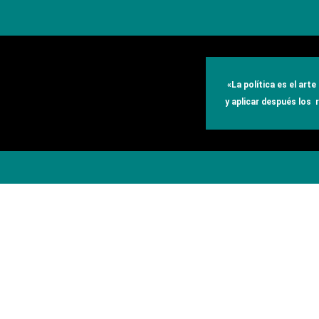
«
La política es el art
y aplicar después los