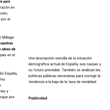
te país
 razón en
ción,
por el
de Málaga
cuentran
s obras de
país en el
Una descripción sencilla de la situación
demográfica actual de España, sus causas y
su futuro previsible. También se analizan las
 En España,
políticas públicas necesarias para corregir la
simo
tendencia a la baja de la tasa de natalidad.
a
rias y
rque ¡los
Publicidad