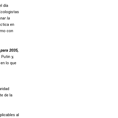
l día
Ecologistas
nar la
áctica en
erno con
 para 2035,
 Putin y,
 en lo que
uridad
te de la
licables al