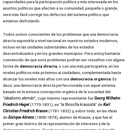
capacidades para la participación política y más interesada en los
asuntos políticos que afecten a su comunidad, pequeña o grande,
será más fácil corregir los defectos del sistema político que
estamos disfrutando.
Todos somos conscientes de los problemas que una democracia
directa supondría a nivel nacional en nuestros estados modernos,
incluso en las unidades subestatales de los estados
descentralizados y en los grandes municipios. Pero estoy bastante
convencido de que esos problemas podrían ser resueltos con alguna
forma de
democracia directa
, o con una más participativa, en los
niveles políticos más próximos al ciudadano, complementada hasta
alcanzar los niveles más altos con una
democracia orgánica
. Es
decir, una democracia directa perfeccionada con aquel sistema
basado en la estoica concepción orgánica de la sociedad del
“
idealismo alemán
”, cuyo máximo representante fue
Georg Wilhelm
Friedrich Hegel
(1770-1831), en “
la filosofía krausista
” de
Karl
Christian Friedrich Krause
(1781-1832) y, sobre todo, en las ideas
de
Enrique Ahrens
(1808-1874), alumno de Krause, y que fue el
primer gran teórico de la representación de intereses y de la
democracia orgánica. Teoría que tuvo su seguimento en España