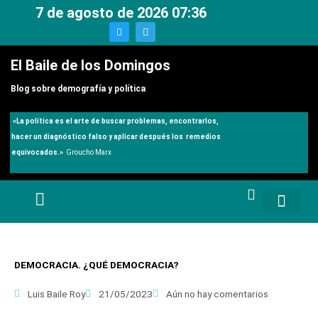
Ir
7 de agosto de 2026 07:36
al
T
T
w
e
contenido
i
l
t
e
El Baile de los Domingos
t
g
e
r
r
a
Blog sobre demografía y política
m
«
La política es el arte de buscar problemas, encontrarlos,
hacer un diagnóstico falso y aplicar después los remedios
equivocados.»
Groucho Marx
DEMOCRACIA. ¿QUÉ DEMOCRACIA?
Luis Baile Roy
21/05/2023
Aún no hay comentarios