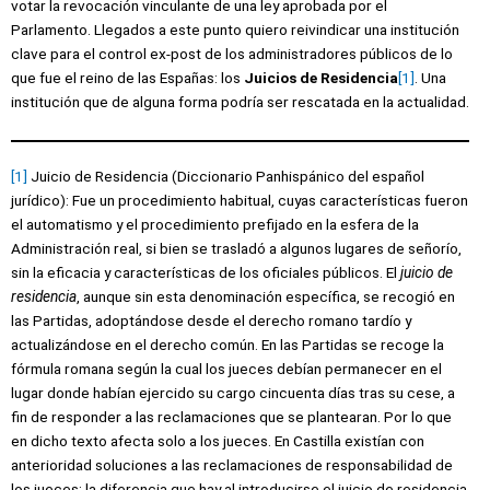
votar la revocación vinculante de una ley aprobada por el
Parlamento. Llegados a este punto quiero reivindicar una institución
clave para el control ex-post de los administradores públicos de lo
que fue el reino de las Españas: los
Juicios de Residencia
[1]
. Una
institución que de alguna forma podría ser rescatada en la actualidad.
[1]
Juicio de Residencia (Diccionario Panhispánico del español
jurídico): Fue un procedimiento habitual, cuyas características fueron
el automatismo y el procedimiento prefijado en la esfera de la
Administración real, si bien se trasladó a algunos lugares de señorío,
sin la eficacia y características de los oficiales públicos. El
juicio de
residencia
, aunque sin esta denominación específica, se recogió en
las Partidas, adoptándose desde el derecho romano tardío y
actualizándose en el derecho común. En las Partidas se recoge la
fórmula romana según la cual los jueces debían permanecer en el
lugar donde habían ejercido su cargo cincuenta días tras su cese, a
fin de responder a las reclamaciones que se plantearan. Por lo que
en dicho texto afecta solo a los jueces. En Castilla existían con
anterioridad soluciones a las reclamaciones de responsabilidad de
los jueces; la diferencia que hay al introducirse el juicio de residencia