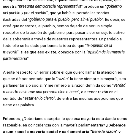
nuestra “
presunta democracia representativa
” produce un “
gobierno
del pueblo y por el pueblo
”, que ya había superado las teorías
ilustradas del “
gobierno para el pueblo, pero sin el pueblo
”. Es decir, se
creé que nosotros, el pueblo, hemos dejado de ser un simple
receptor de la acción de gobierno, para pasar a ser un sujeto activo
de la soberanía a través de nuestros representantes. En paralelo a
todo ello se ha dado por buena la idea de que “
la opinión de la
mayoría
”, si es que eso existe, coincide con la “
opinión de la mayoría
parlamentaria”
.
A este respecto, un error sobre el que quiero llamar la atención es
que se dé por sentado que la “
razón
” la tiene siempre la mayoría, sea
parlamentaria o social. Y me refiero a la razón definida como “
verdad
o acierto en lo que una persona dice o hace
”, o a tener razón en el
sentido de “
estar en lo cierto”
, de entre las muchas acepciones que
tiene esa palabra.
Entonces, ¿Deberíamos aceptar lo que esa mayoría está dando como
razonable, en coincidencia con la mayoría parlamentaria?
¿Debemos
asumir que la mayoría social y parlamentaria “
tiene la razón
” y