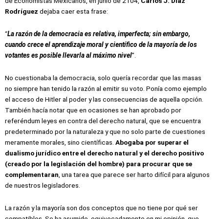
de Economistas Mexicanos, en junio de 2104,
Carlos J. Díaz
Rodríguez
dejaba caer esta frase:
“
La razón de la democracia es relativa, imperfecta; sin embargo,
cuando crece el aprendizaje moral y científico de la mayoría de los
votantes es posible llevarla al máximo nivel
”.
No cuestionaba la democracia, solo quería recordar que las masas
no siempre han tenido la razón al emitir su voto. Ponía como ejemplo
el acceso de Hitler al poder y las consecuencias de aquella opción.
También hacía notar que en ocasiones se han aprobado por
referéndum leyes en contra del derecho natural, que se encuentra
predeterminado por la naturaleza y que no solo parte de cuestiones
meramente morales, sino científicas.
Abogaba por superar el
dualismo jurídico entre el derecho natural y el derecho positivo
(creado por la legislación del hombre) para procurar que se
complementaran
, una tarea que parece ser harto difícil para algunos
de nuestros legisladores.
La razón y la mayoría son dos conceptos que no tiene por qué ser
compatibles. Se ha asumido, equivocadamente en mi opinión, que