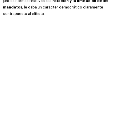
junto a normas relativas a la
rotación y la limitación de los
mandatos
, le daba un carácter democrático claramente
contrapuesto al elitista.