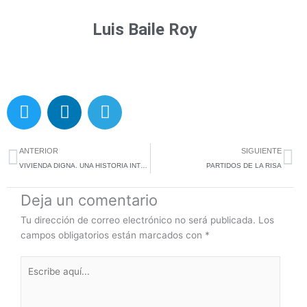
Luis Baile Roy
T
L
T
w
i
e
i
n
l
Ant
Si
t
k
e
ANTERIOR
SIGUIENTE
t
e
g
VIVIENDA DIGNA. UNA HISTORIA INTERMINABLE
PARTIDOS DE LA RISA
e
d
r
Deja un comentario
r
i
a
n
m
Tu dirección de correo electrónico no será publicada.
Los
campos obligatorios están marcados con
*
Escribe
aquí...