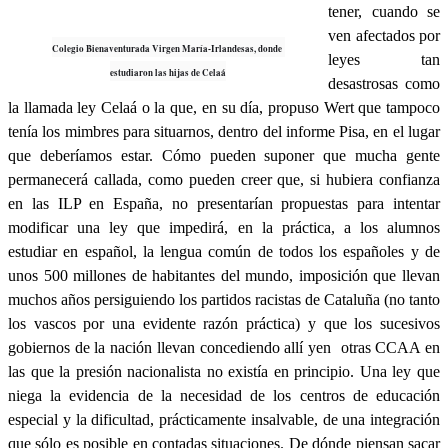
tener, cuando se
ven afectados por
Colegio Bienaventurada Virgen María-Irlandesas, donde
leyes tan
estudiaron las hijas de Celaá
desastrosas como
la llamada ley Celaá o la que, en su día, propuso Wert que tampoco
tenía los mimbres para situarnos, dentro del informe Pisa, en el lugar
que deberíamos estar. Cómo pueden suponer que mucha gente
permanecerá callada, como pueden creer que, si hubiera confianza
en las ILP en España, no presentarían propuestas para intentar
modificar una ley que impedirá, en la práctica, a los alumnos
estudiar en español, la lengua común de todos los españoles y de
unos 500 millones de habitantes del mundo, imposición que llevan
muchos años persiguiendo los partidos racistas de Cataluña (no tanto
los vascos por una evidente razón práctica) y que los sucesivos
gobiernos de la nación llevan concediendo allí yen otras CCAA en
las que la presión nacionalista no existía en principio. Una ley que
niega la evidencia de la necesidad de los centros de educación
especial y la dificultad, prácticamente insalvable, de una integración
que sólo es posible en contadas situaciones. De dónde piensan sacar