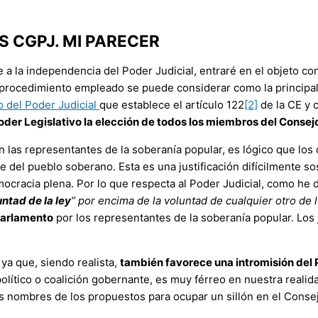
 CGPJ. MI PARECER
 a la independencia del Poder Judicial, entraré en el objeto con
l procedimiento empleado se puede considerar como la principa
 del Poder Judicial
que establece el artículo 122
[2]
de la CE y 
der Legislativo la elección de todos los miembros del Consejo
 las representantes de la soberanía popular, es lógico que los 
el pueblo soberano. Esta es una justificación difícilmente sos
ocracia plena. Por lo que respecta al Poder Judicial, como he d
untad de la ley
” por encima de la voluntad de cualquier otro de 
parlamento
por los representantes de la soberanía popular. Los 
a que, siendo realista,
también favorece una intromisión del 
político o coalición gobernante, es muy férreo en nuestra realida
los nombres de los propuestos para ocupar un sillón en el Conse