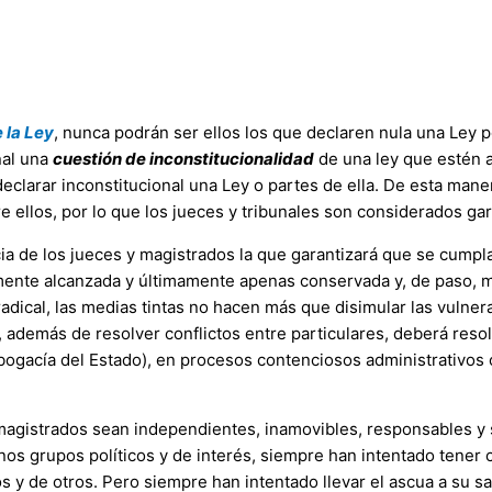
 la Ley
, nunca podrán ser ellos los que declaren nula una Ley po
nal una
cuestión de inconstitucionalidad
de una ley que estén ap
eclarar inconstitucional una Ley o partes de ella. De esta maner
re ellos, por lo que los jueces y tribunales son considerados ga
a de los jueces y magistrados la que garantizará que se cumpla
ilmente alcanzada y últimamente apenas conservada y, de paso, m
ical, las medias tintas no hacen más que disimular las vulnera
, además de resolver conflictos entre particulares, deberá reso
 abogacía del Estado), en procesos contenciosos administrativos 
 magistrados sean independientes, inamovibles, responsables y 
gunos grupos políticos y de interés, siempre han intentado tener 
 de otros. Pero siempre han intentado llevar el ascua a su sar