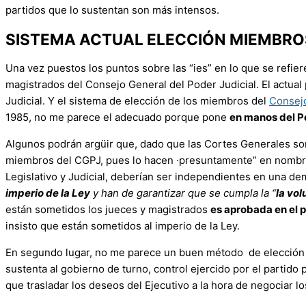
partidos que lo sustentan son más intensos.
SISTEMA ACTUAL ELECCIÓN MIEMBROS
Una vez puestos los puntos sobre las “ies” en lo que se refiere
magistrados del Consejo General del Poder Judicial. El actua
Judicial. Y el sistema de elección de los miembros del
Consejo
1985, no me parece el adecuado porque pone
en manos del Po
Algunos podrán argüir que, dado que las Cortes Generales son
miembros del CGPJ, pues lo hacen ·presuntamente” en nombre d
Legislativo y Judicial, deberían ser independientes en una dem
imperio de la Ley
y han de garantizar que se cumpla la “
la vol
están sometidos los jueces y magistrados
es aprobada en el 
insisto que están sometidos al imperio de la Ley.
En segundo lugar, no me parece un buen método de elección y
sustenta al gobierno de turno, control ejercido por el partido 
que trasladar los deseos del Ejecutivo a la hora de negociar 