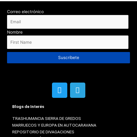
Correo electrónico
Nombre
Suscríbete
T
T
w
e
i
l
Blogs de Interés
t
e
t
g
TRASHUMANCIA SIERRA DE GREDOS
e
r
MARRUECOS Y EUROPA EN AUTOCARAVANA
r
a
REPOSITORIO DE DIVAGACIONES