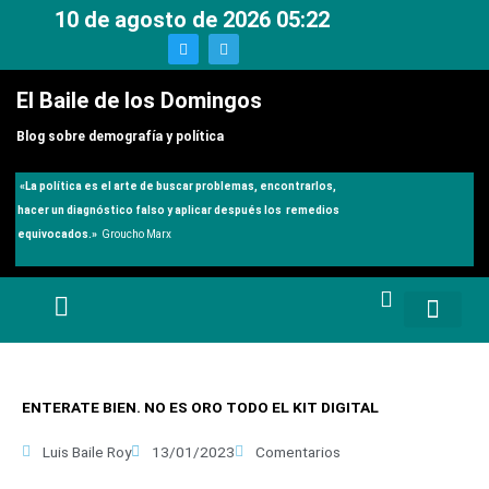
Ir
10 de agosto de 2026 05:22
al
T
T
w
e
contenido
i
l
t
e
El Baile de los Domingos
t
g
e
r
r
a
Blog sobre demografía y política
m
«
La política es el arte de buscar problemas, encontrarlos,
hacer un diagnóstico falso y aplicar después los remedios
equivocados.»
Groucho Marx
ENTERATE BIEN. NO ES ORO TODO EL KIT DIGITAL
Luis Baile Roy
13/01/2023
Comentarios