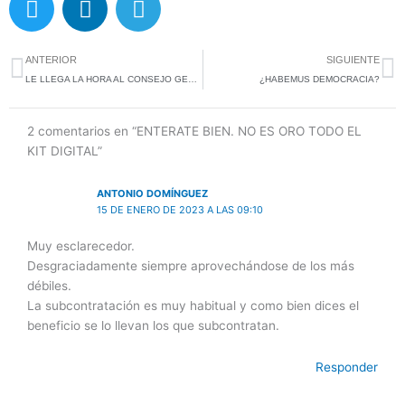
w
i
e
i
n
l
Ant
S
t
k
e
ANTERIOR
SIGUIENTE
t
e
g
LE LLEGA LA HORA AL CONSEJO GENERAL DEL PODER JUDICIAL
¿HABEMUS DEMOCRACIA?
e
d
r
r
i
a
2 comentarios en “ENTERATE BIEN. NO ES ORO TODO EL
n
m
KIT DIGITAL”
ANTONIO DOMÍNGUEZ
15 DE ENERO DE 2023 A LAS 09:10
Muy esclarecedor.
Desgraciadamente siempre aprovechándose de los más
débiles.
La subcontratación es muy habitual y como bien dices el
beneficio se lo llevan los que subcontratan.
Responder