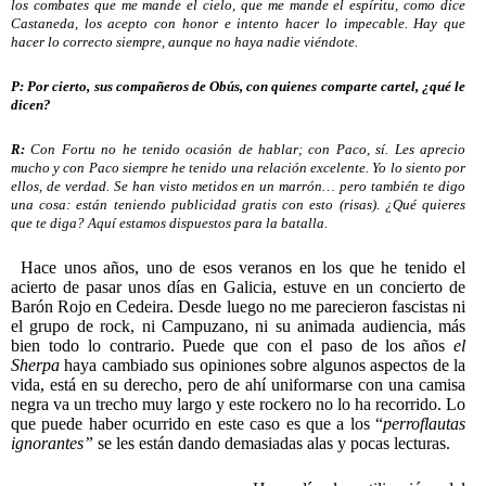
los combates que me mande el cielo, que me mande el espíritu, como dice
Castaneda, los acepto con honor e intento hacer lo impecable. Hay que
hacer lo correcto siempre, aunque no haya nadie viéndote.
P: Por cierto, sus compañeros de Obús, con quienes comparte cartel, ¿qué le
dicen?
R:
Con Fortu no he tenido ocasión de hablar; con Paco, sí. Les aprecio
mucho y con Paco siempre he tenido una relación excelente. Yo lo siento por
ellos, de verdad. Se han visto metidos en un marrón… pero también te digo
una cosa: están teniendo publicidad gratis con esto (risas). ¿Qué quieres
que te diga? Aquí estamos dispuestos para la batalla.
Hace unos años, uno de esos veranos en los que he tenido el
acierto de pasar unos días en Galicia, estuve en un concierto de
Barón Rojo en Cedeira. Desde luego no me parecieron fascistas ni
el grupo de rock, ni Campuzano, ni su animada audiencia, más
bien todo lo contrario. Puede que con el paso de los años
el
Sherpa
haya cambiado sus opiniones sobre algunos aspectos de la
vida, está en su derecho, pero de ahí uniformarse con una camisa
negra va un trecho muy largo y este rockero no lo ha recorrido. Lo
que puede haber ocurrido en este caso es que a los
“
perroflautas
ignorantes”
se les están dando demasiadas alas y pocas lecturas.