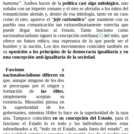
humana”
. Ambos hacen de la
política casi algo mitológico
, uno
soñaba con un imperio romano y el otro se aferraba a los mitos del
romanticismo alemán y, dentro de esa mitología, tanto en un caso
como el otro, aparece el “
jefe carismático
” que mantiene con su
pueblo una comunicación tan extraordinariamente estrecha que
puede llegar incluso al éxtasis. Tanto fascismo como
nacionalsocialismo siguen la concepción soreliana
[1]
del mito, que
ofrece un futuro mítico, una esperanza de lo que puede ser el
hombre y la nación. Los dos movimientos coinciden también en
su
oposición a los principios de la democracia igualitaria y en
una concepción anti-igualitaria de la sociedad
.
Fascismo y
nacionalsocialismo difieren en
que, aunque ninguno de los dos
se preocupan por el origen y
formación de
las élites
,
simplemente aceptan su
existencia, Mussolini piensa en
la superioridad de los
gobernantes, mientras Hitler lo hace en la superioridad de la raza
aria. Tampoco coinciden
en su concepción del Estado
, para el
fascismo el Estado lo es todo y los individuos deben estar
subordinados a él, “todo en el Estado, nada fuera del estado”, es