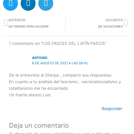
w
i
e
i
n
l
Ant
Si
t
k
e
ANTERIOR
SIGUIENTE
t
e
g
UN TRIENIO PARA OLVIDAR
DE VACACIONES
e
d
r
r
i
a
1 comentario en “LOS FASCES DEL LATÍN FASCIS”
n
m
ANTONIO
8 DE AGOSTO DE 2021 A LAS 09:42
De la entrevista al Sherpa , comparto sus respuestas.
En cuanto a tu análisis del fascismo , nacionalsocialismo y
totalitarismo me ha encantado.
Un fuerte abrazo Luis.
Responder
Deja un comentario