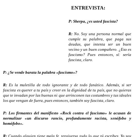
ENTREVISTA:
P: Sherpa, ¿es usted fascista?
R:
No. Soy una persona normal que
cumple su palabra, que paga sus
deudas, que intenta ser un buen
vecino y un buen compañero. ¿Eso es
fascismo? Pues entonces, sí: sería
fascista, claro.
P: ¿Se vende barata la palabra «fascismo»?
R:
Es la muletilla de todo ignorante y de todo fanático. Además, si ser
fascista es querer a tu país y creer en la dignidad de tu país, que no quieras
que te invadan por las buenas ni que arrinconen tus costumbres y tus ideales
los que vengan de fuera, pues entonces, también soy fascista, claro.
P: Los firmantes del manifiesto «Rock contra el fascismo» le acusan de
normalizar «un discurso rancio, profundamente racista, xenófobo y
homófobo».
R:
Cuando alguien tiene mala fe, tergiversa todo lo que tú escribes. Yo soy