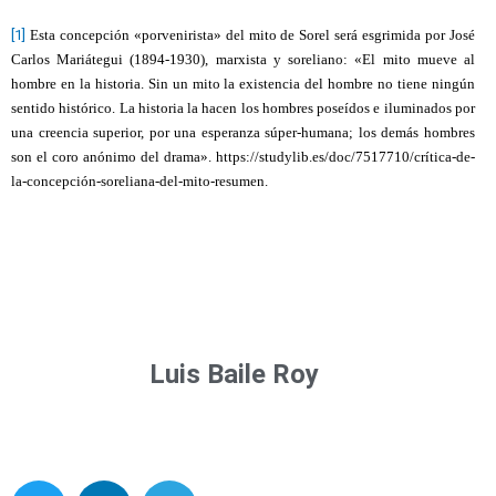
[1]
Esta concepción «porvenirista» del mito de Sorel será esgrimida por José
Carlos Mariátegui (1894-1930), marxista y soreliano: «El mito mueve al
hombre en la historia. Sin un mito la existencia del hombre no tiene ningún
sentido histórico. La historia la hacen los hombres poseídos e iluminados por
una creencia superior, por una esperanza súper-humana; los demás hombres
son el coro anónimo del drama». https://studylib.es/doc/7517710/crítica-de-
la-concepción-soreliana-del-mito-resumen.
Luis Baile Roy
T
L
T