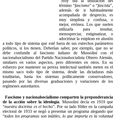
Hoy día la utilización del
término “
fascismo
” o “
fascista
”,
además de ir habitualmente
acompañada de desprecio, es
muy simplista y confusa, o
mejor, errónea. Los que suelen
utilizarla para insultar,
menospreciar, estigmatizar, o
adoctrinar la emplean en alusión
a todo tipo de sistema que esté fuera de sus estrechos parámetros
políticos, si los tienen. Deberían saber, por ejemplo, que no se
debe confundir al fascismo italiano de Mussolini con el
nacionalsocialismo del Partido Nacionalsocialista Obrero Alemán,
similares en varios aspectos, pero diferentes en otros. En su
esfuerzo por mantener su pereza intelectual también meten en el
mismo saco todo tipo de sistema, desde las dictaduras más
totalitarias, hasta los sistemas políticamente conservadores,
pasando por las diversas graduaciones y variaciones de los
regímenes autoritarios.
Fascismo y nacionalsocialismo comparten la
preponderancia
de la acción sobre la ideología
. Mussolini decía en 1919 que
“
nuestra doctrina es el hecho
”. Por su lado Hitler en la campaña
electoral de 1933 se negó a presentar un programa alegando que
“
todos los programas son inútiles, lo que importa es la voluntad