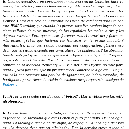
R:
Cuando desembocaron como 5.000 inmigrantes en las Canarias, hace ya
meses, dije: «Si los franceses tuvieran este problema en Córcega, les faltaría
tiempo para ametrallarlos». Estoy comparando el celo que ponen los
franceses al defender su nación con la cobardía que hemos tenido nosotros
siempre. Como el suceso del Alakrana: nos llenó de vergüenza absoluta con
este JEMAD traidor, que cuando los piratas somalíes estaban huyendo con
cinco millones de euros nuestros, de los españoles, les tenían a tiro y les
dejaron marchar. Para que encima, fomenten más el terrorismo y fomenten
más armas. ¿Sabes qué hicieron los franceses en la misma situación?
Ametrallarles. Entonces, estaba haciendo esa comparación. ¿Quiere eso
decir que yo estaba diciendo que ametrallen a los inmigrantes? En absoluto.
Simplemente, estoy reclamando que nuestro Ejército nos defienda. Porque si
no, disolvamos el Ejército. Nos ahorramos una pasta, tío. Lo que decía el
Muñeco de la Moncloa (Sánchez): «El Ministerio de Defensa no vale para
nada». ¿Será posible? Que un presidente del Gobierno te diga eso… En fin,
eso es lo que tenemos: una patulea de ignorantes, de indocumentados, de
hooligans. Aparte, tienen la misión de machacarme porque es la consigna de
Podemos
.
P: ¿A qué cree se debe esta llamada al boicot? ¿Hay envidias previas, odio
ideológico…?
R:
Hay de todo un poco. Sobre todo, es ideológico. Ni siquiera ideológico:
es fanático. La ideología que estos tienen es puro fanatismo. De ideología,
nada. La ideología tiene algo de digno, de empaque. La ideología de estos
es: «La derecha tiene que ser eliminada». Y en la derecha meten a todo el