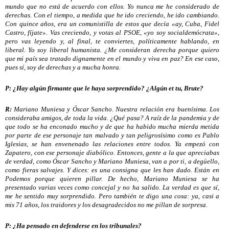
mundo que no está de acuerdo con ellos. Yo nunca me he considerado de
derechas. Con el tiempo, a medida que he ido creciendo, he ido cambiando.
Con quince años, era un comunistilla de estos que decía «ay, Cuba, Fidel
Castro, fíjate». Vas creciendo, y votas al PSOE, «yo soy socialdemócrata»,
pero vas leyendo y, al final, te conviertes, políticamente hablando, en
liberal. Yo soy liberal humanista. ¿Me consideran derecha porque quiero
que mi país sea tratado dignamente en el mundo y viva en paz? En ese caso,
pues sí, soy de derechas y a mucha honra.
P: ¿Hay algún firmante que le haya sorprendido? ¿Algún et tu, Brute?
R:
Mariano Muniesa y Óscar Sancho. Nuestra relación era buenísima. Los
consideraba amigos, de toda la vida. ¿Qué pasa? A raíz de la pandemia y de
que todo se ha enconado mucho y de que ha habido mucha mierda metida
por parte de ese personaje tan malvado y tan peligrosísimo como es Pablo
Iglesias, se han envenenado las relaciones entre todos. Ya empezó con
Zapatero, con ese personaje diabólico. Entonces, gente a la que apreciabas
de verdad, como Óscar Sancho y Mariano Muniesa, van a por ti, a degüello,
como fieras salvajes. Y dices: es una consigna que les han dado. Están en
Podemos porque quieren pillar. De hecho, Mariano Muniesa se ha
presentado varias veces como concejal y no ha salido. La verdad es que sí,
me he sentido muy sorprendido. Pero también te digo una cosa: ya, casi a
mis 71 años, los traidores y los desagradecidos no me pillan de sorpresa.
P: ¿Ha pensado en defenderse en los tribunales?