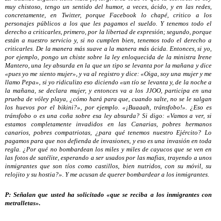
muy chistoso, tengo un sentido del humor, a veces, ácido, y en las redes,
concretamente, en Twitter, porque Facebook lo chapé, critico a los
personajes públicos a los que les pagamos el sueldo. Y tenemos todo el
derecho a criticarles, primero, por la libertad de expresión; segundo, porque
están a nuestro servicio y, si no cumplen bien, tenemos todo el derecho a
criticarles. De la manera más suave a la manera más ácida. Entonces, si yo,
por ejemplo, pongo un chiste sobre la ley enloquecida de la ministra Irene
Mantero, una ley absurda en la que un tipo se levanta por la mañana y dice
«pues yo me siento mujer», y va al registro y dice: «Oiga, soy una mujer y me
llamo Pepa», si yo ridiculizo eso diciendo «un tío se levanta y, de la noche a
la mañana, se declara mujer, y entonces va a los JJOO, participa en una
prueba de vóley playa, ¿cómo hará para que, cuando salte, no se le salgan
los huevos por el bikini?», por ejemplo. «¡Buaaah, tránsfobo!». ¿Eso es
tránsfobo o es una coña sobre esa ley absurda? Si digo: «Vamos a ver, si
estamos completamente invadidos en las Canarias, pobres hermanos
canarios, pobres compatriotas, ¿para qué tenemos nuestro Ejército? Lo
pagamos para que nos defienda de invasiones, y eso es una invasión en toda
regla. ¿Por qué no bombardean los miles y miles de cayucos que se ven en
las fotos de satélite, esperando a ser usados por las mafias, trayendo a unos
inmigrantes que son tíos como castillos, bien nutridos, con su móvil, su
relojito y su hostia?». Y me acusan de querer bombardear a los inmigrantes.
P: Señalan que usted ha solicitado «que se reciba a los inmigrantes con
metralletas».