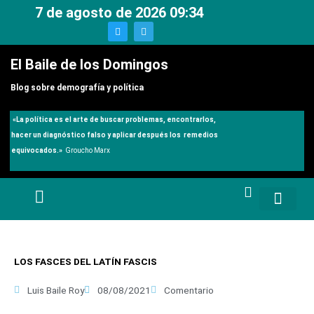
Ir
7 de agosto de 2026 09:34
al
T
T
w
e
contenido
i
l
t
e
El Baile de los Domingos
t
g
e
r
r
a
Blog sobre demografía y política
m
«
La política es el arte de buscar problemas, encontrarlos,
hacer un diagnóstico falso y aplicar después los remedios
equivocados.»
Groucho Marx
LOS FASCES DEL LATÍN FASCIS
Luis Baile Roy
08/08/2021
Comentario