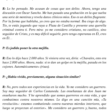
R:
Lo he pensado. Me acusan de cosas que son delito. Ahora, tengo una
discusión con Óscar Sancho. Me han pasado una grabación en la que suelta
una serie de mentiras y revela datos clínicos míos. Eso es un delito flagrante.
Por la forma que hablaba, yo creo que no estaba normal. Iba ciego de algo.
Tío, te estás jugando que vaya a Plaza de Castilla y presente una querella
criminal contra ti. Pero mira: yo me considero cristiano, no católico, sino
seguidor de Cristo, y es muy difícil seguirle, pero tengo esperanza en Él, creo
en Él…
P: Es jodido poner la otra mejilla.
R:
Eso lo dijo hace 2.000 años. Si viniera otra vez, diría: «Chavales, esto era
hace 2.000 años. Ahora, nada: si te dan un golpe en la mejilla, patada en los
cojones. Automáticamente» (risas).
P: ¿Había vivido, previamente, alguna situación similar?
R:
No, pero todos son experiencias en la vida. Yo me considero un guerrero.
Soy muy seguidor de Carlos Castaneda. Las enseñanzas de don Juan me
enseñaron mucho. Y he aprendido que somos guerreros en esta vida, y que
combatimos contra nosotros mismos. Lo digo en una canción mía, «Tu
revolución»: estamos combatiendo contra nuestras mierdas interiores, que
luego se proyectan al exterior». Me considero un guerrero y, bueno, todos