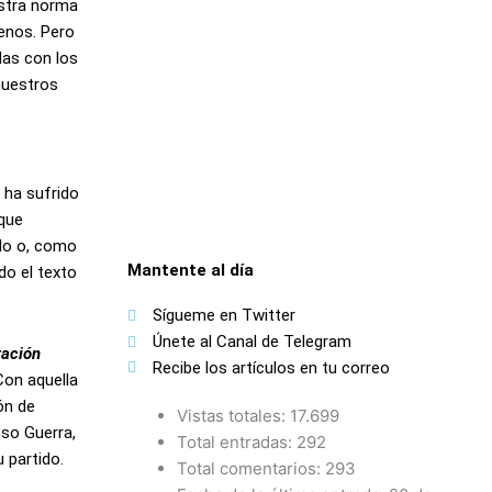
estra norma
enos. Pero
das con los
 nuestros
 ha sufrido
 que
ado o, como
Mantente al día
do el texto
Sígueme en Twitter
Únete al Canal de Telegram
ación
Recibe los artículos en tu correo
Con aquella
ión de
Vistas totales:
17.699
nso Guerra,
Total entradas:
292
 partido.
Total comentarios:
293