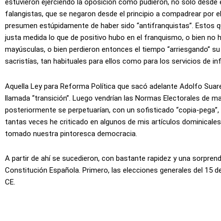
estuvieron ejerciendo la oposición como pudieron, no solo desde el
falangistas, que se negaron desde el principio a compadrear por 
presumen estúpidamente de haber sido “antifranquistas”. Estos qu
justa medida lo que de positivo hubo en el franquismo, o bien no
mayúsculas, o bien perdieron entonces el tiempo “arriesgando” 
sacristías, tan habituales para ellos como para los servicios de i
Aquella Ley para Reforma Política que sacó adelante Adolfo Suarez
llamada “transición”. Luego vendrían las Normas Electorales de m
posteriormente se perpetuarían, con un sofisticado “copia-pega”, e
tantas veces he criticado en algunos de mis artículos dominicales,
tomado nuestra pintoresca democracia.
A partir de ahí se sucedieron, con bastante rapidez y una sorpren
Constitución Española. Primero, las elecciones generales del 15 de 
CE.