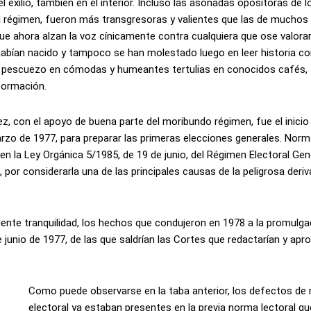
 exilio, también en el interior. Incluso las asonadas opositoras de l
el régimen, fueron más transgresoras y valientes que las de muchos
e ahora alzan la voz cínicamente contra cualquiera que ose valora
 habían nacido y tampoco se han molestado luego en leer historia c
su pescuezo en cómodas y humeantes tertulias en conocidos cafés,
nformación.
, con el apoyo de buena parte del moribundo régimen, fue el inicio 
arzo de 1977, para preparar las primeras elecciones generales. Norm
n la Ley Orgánica 5/1985, de 19 de junio, del Régimen Electoral Gen
 por considerarla una de las principales causas de la peligrosa deri
dente tranquilidad, los hechos que condujeron en 1978 a la promulga
junio de 1977, de las que saldrían las Cortes que redactarían y apro
Como puede observarse en la taba anterior, los defectos de 
electoral ya estaban presentes en la previa norma lectoral que