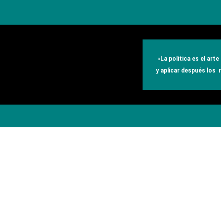
«
La política es el art
y aplicar después los