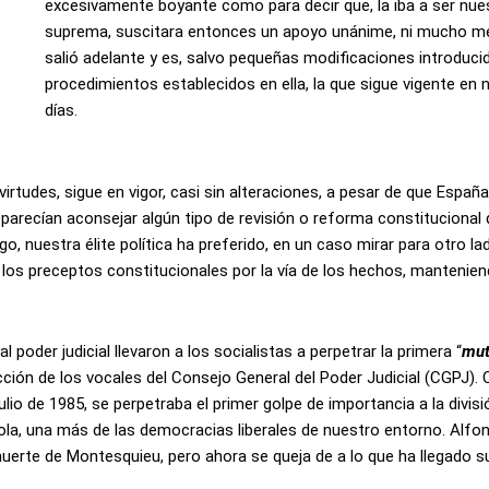
excesivamente boyante como para decir que, la iba a ser nu
suprema, suscitara entonces un apoyo unánime, ni mucho m
salió adelante y es, salvo pequeñas modificaciones introduci
procedimientos establecidos en ella, la que sigue vigente en
días.
rtudes, sigue en vigor, casi sin alteraciones, a pesar de que España
arecían aconsejar algún tipo de revisión o reforma constitucional
o, nuestra élite política ha preferido, en un caso mirar para otro l
los preceptos constitucionales por la vía de los hechos, mantenien
poder judicial llevaron a los socialistas a perpetrar la primera “
mut
cción de los vocales del Consejo General del Poder Judicial (CGPJ). 
julio de 1985, se perpetraba el primer golpe de importancia a la divis
la, una más de las democracias liberales de nuestro entorno. Alfo
erte de Montesquieu, pero ahora se queja de a lo que ha llegado su