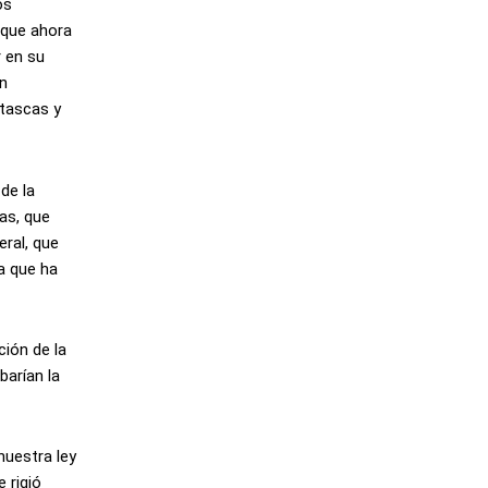
os
 que ahora
r en su
on
 tascas y
de la
as, que
eral, que
va que ha
ción de la
barían la
nuestra ley
 rigió