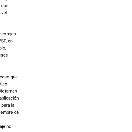
s dos
ivel
s
rcentajes
PSP, en
plo,
desde
oceso que
tico.
 Dictamen
aplicación
 para la
ciembre de
o
aje no