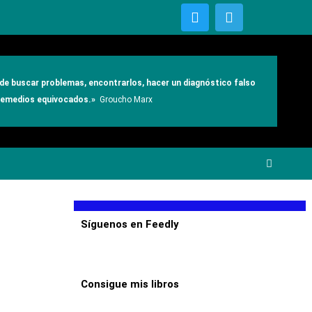
T
T
w
e
i
l
t
e
t
g
e
r
e de buscar problemas, encontrarlos, hacer un diagnóstico falso
r
a
 remedios equivocados.»
Groucho Marx
m
Síguenos en Feedly
Consigue mis libros