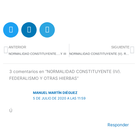
T
L
T
w
i
e
i
n
l
Ant
S
t
k
e
ANTERIOR
SIGUIENTE
t
e
g
NORMALIDAD CONSTITUYENTE….Y III
NORMALIDAD CONSTITUYENTE (V). REPASO DEL TÍTULO I DE LA CONSTITUCIÓN
e
d
r
r
i
a
3 comentarios en “NORMALIDAD CONSTITUYENTE (IV).
n
m
FEDERALISMO Y OTRAS HIERBAS”
MANUEL MARTÍN DIÉGUEZ
5 DE JULIO DE 2020 A LAS 11:59
Ú
Responder