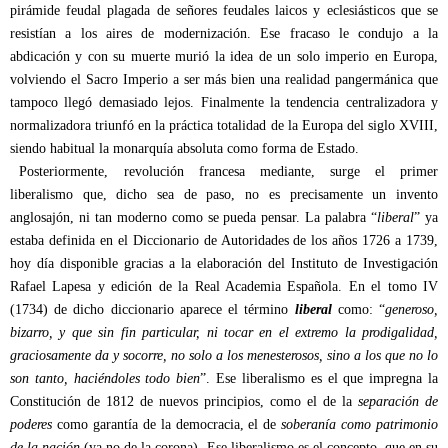
pirámide feudal plagada de señores feudales laicos y eclesiásticos que se
resistían a los aires de modernización. Ese fracaso le condujo a la
abdicación y con su muerte murió la idea de un solo imperio en Europa,
volviendo el Sacro Imperio a ser más bien una realidad pangermánica que
tampoco llegó demasiado lejos. Finalmente la tendencia centralizadora y
normalizadora triunfó en la práctica totalidad de la Europa del siglo XVIII,
siendo habitual la monarquía absoluta como forma de Estado.
Posteriormente, revolución francesa mediante, surge el primer
liberalismo que, dicho sea de paso, no es precisamente un invento
anglosajón, ni tan moderno como se pueda pensar. La palabra “
liberal
” ya
estaba definida en el Diccionario de Autoridades de los años 1726 a 1739,
hoy día disponible gracias a la
elaboración del Instituto de Investigación
Rafael Lapesa y edición de la Real Academia Española. En el tomo IV
(1734) de dicho diccionario aparece el término
liberal
como: “
generoso,
bizarro, y que sin fin particular, ni tocar en el extremo la prodigalidad,
graciosamente da y socorre, no solo a los menesterosos, sino a los que no lo
son tanto, haciéndoles todo bien
”. Ese liberalismo es el que impregna la
Constitución de 1812 de nuevos principios, como el de la
separación de
poderes
como garantía de la democracia, el de
soberanía como patrimonio
de la nación
(ya no de la corona). Ese liberalismo es el concepto, que en su