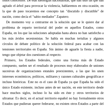
todos conocemos. De esas ideologías nacionalistas, que han sido las que han
agitado el árbol para provocar la violencia, hablaremos en otra ocasión, en
la que de paso tocaremos ese concepto tan “discutido y discutible” de
nación, como decía el “sabio mediador” Zapatero.
De momento voy a centrarme en la solución que se le quiere dar al
problema de reparto territorial del poder en aquellos Estados, como
España, en los que las soluciones adoptadas hasta ahora no han satisfecho a
los más ávidos secesionistas. Se habla en muchas tertulias y algunos
círculos de debate político de la solución federal para acabar con las
tensiones territoriales en España. Sin ánimo de aguarle la fiesta a nadie,
tengo que objetar dos cuestiones al respecto.
Primero, los Estados federales, como una forma más de Estado
compuesto, suelen ser el resultado de procesos muy elaborados de uniones
sucesivas de organizaciones estatales preexistentes, a las que les unen
intereses económicos, políticos, militares y razones culturales geográficas e
incluso históricas. Este no es el caso de España ya que España ha sido el
único Estado existente, incluso antes de ser nación, en este territorio desde
hace muchos siglos, incluso lo ha sido en éste y otros territorios de
ultramar. Es decir, en el actual territorio español no hay formalmente otros
Estados que pudieran querer federarse, no existen otros Estados a parte del