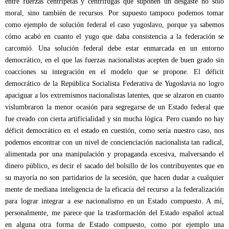
entre fuerzas centrípetas y centrífugas que suponen un desgaste no solo
moral, sino también de recursos. Por supuesto tampoco podemos tomar
como ejemplo de solución federal el caso yugoslavo, porque ya sabemos
cómo acabó en cuanto el yugo que daba consistencia a la federación se
carcomió. Una solución federal debe estar enmarcada en un entorno
democrático, en el que las fuerzas nacionalistas acepten de buen grado sin
coacciones su integración en el modelo que se propone. El déficit
democrático de la República Socialista Federativa de Yugoslavia no logro
apaciguar a los extremismos nacionalistas latentes, que se alzaron en cuanto
vislumbraron la menor ocasión para segregarse de un Estado federal que
fue creado con cierta artificialidad y sin mucha lógica. Pero cuando no hay
déficit democrático en el estado en cuestión, como sería nuestro caso, nos
podemos encontrar con un nivel de concienciación nacionalista tan radical,
alimentada por una manipulación y propaganda excesiva, malversando el
dinero público, es decir el sacado del bolsillo de los contribuyentes que en
su mayoría no son partidarios de la secesión, que hacen dudar a cualquier
mente de mediana inteligencia de la eficacia del recurso a la federalización
para lograr integrar a ese nacionalismo en un Estado compuesto. A mí,
personalmente, me parece que la trasformación del Estado español actual
en alguna otra forma de Estado compuesto, como por ejemplo una