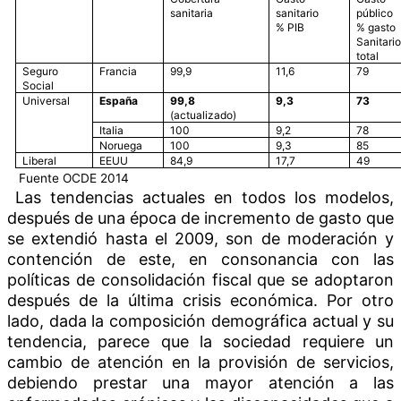
sanitaria
sanitario
público
% PIB
% gasto
Sanitari
total
Seguro
Francia
99,9
11,6
79
Social
Universal
España
99,8
9,3
73
(actualizado)
Italia
100
9,2
78
Noruega
100
9,3
85
Liberal
EEUU
84,9
17,7
49
Fuente OCDE 2014
Las tendencias actuales en todos los modelos,
después de una época de incremento de gasto que
se extendió hasta el 2009, son de moderación y
contención de este, en consonancia con las
políticas de consolidación fiscal que se adoptaron
después de la última crisis económica. Por otro
lado, dada la composición demográfica actual y su
tendencia, parece que la sociedad requiere un
cambio de atención en la provisión de servicios,
debiendo prestar una mayor atención a las