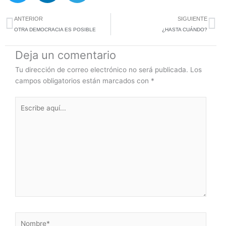
i
n
l
Ant
Si
t
k
e
ANTERIOR
SIGUIENTE
t
e
g
OTRA DEMOCRACIA ES POSIBLE
¿HASTA CUÁNDO?
e
d
r
Deja un comentario
r
i
a
n
m
Tu dirección de correo electrónico no será publicada.
Los
campos obligatorios están marcados con
*
Escribe
aquí...
Nombre*