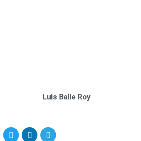
Luis Baile Roy
T
L
T
w
i
e