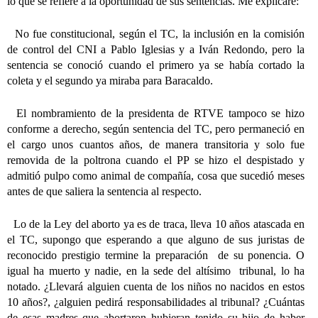
lo que se refiere a la oportunidad de sus sentencias. Me explicaré:
No fue constitucional, según el TC, la inclusión en la comisión
de control del CNI a Pablo Iglesias y a Iván Redondo, pero la
sentencia se conoció cuando el primero ya se había cortado la
coleta y el segundo ya miraba para Baracaldo.
El nombramiento de la presidenta de RTVE tampoco se hizo
conforme a derecho, según sentencia del TC, pero permaneció en
el cargo unos cuantos años, de manera transitoria y solo fue
removida de la poltrona cuando el PP se hizo el despistado y
admitió pulpo como animal de compañía, cosa que sucedió meses
antes de que saliera la sentencia al respecto.
Lo de la Ley del aborto ya es de traca, lleva 10 años atascada en
el TC, supongo que esperando a que alguno de sus juristas de
reconocido prestigio termine la preparación
de su ponencia. O
igual ha muerto y nadie, en la sede del altísimo
tribunal, lo ha
notado. ¿Llevará alguien cuenta de los niños no nacidos en estos
10 años?, ¿alguien pedirá responsabilidades al tribunal? ¿Cuántas
de esas madres que abortaron hubieran tenido su hijo de haber