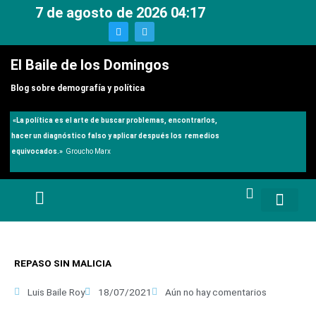
Ir
7 de agosto de 2026 04:17
al
T
T
w
e
contenido
i
l
t
e
El Baile de los Domingos
t
g
e
r
r
a
Blog sobre demografía y política
m
«
La política es el arte de buscar problemas, encontrarlos,
hacer un diagnóstico falso y aplicar después los remedios
equivocados.»
Groucho Marx
REPASO SIN MALICIA
Luis Baile Roy
18/07/2021
Aún no hay comentarios