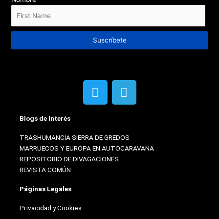
Suscríbete
T
T
w
e
i
l
Blogs de Interés
t
e
t
g
TRASHUMANCIA SIERRA DE GREDOS
e
r
MARRUECOS Y EUROPA EN AUTOCARAVANA
r
a
REPOSITORIO DE DIVAGACIONES
m
REVISTA COMÚN
Páginas Legales
Privacidad y Cookies