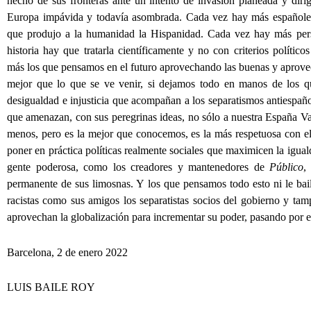
hecho de sus fronteras ante un intento de invasión planeada y dirig
Europa impávida y todavía asombrada. Cada vez hay más españoles
que produjo a la humanidad la Hispanidad. Cada vez hay más per
historia hay que tratarla científicamente y no con criterios polític
más los que pensamos en el futuro aprovechando las buenas y aprovech
mejor que lo que se ve venir, si dejamos todo en manos de los 
desigualdad e injusticia que acompañan a los separatismos antiespañol
que amenazan, con sus peregrinas ideas, no sólo a nuestra España Vac
menos, pero es la mejor que conocemos, es la más respetuosa con e
poner en práctica políticas realmente sociales que maximicen la igual
gente poderosa, como los creadores y mantenedores de
Público
,
permanente de sus limosnas. Y los que pensamos todo esto ni le bai
racistas como sus amigos los separatistas socios del gobierno y tamp
aprovechan la globalización para incrementar su poder, pasando por e
Barcelona, 2 de enero 2022
LUIS BAILE ROY