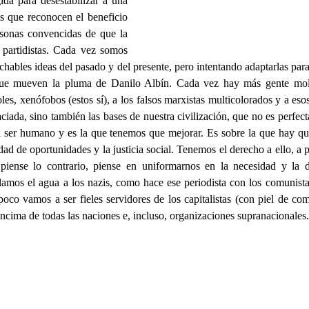
ida para desestabilizar a una
 que reconocen el beneficio
sonas convencidas de que la
os partidistas. Cada vez somos
ables ideas del pasado y del presente, pero intentando adaptarlas para
que mueven la pluma de Danilo Albín. Cada vez hay más gente mol
es, xenófobos (estos sí), a los falsos marxistas multicolorados y a esos
iada, sino también las bases de nuestra civilización, que no es perfec
l ser humano y es la que tenemos que mejorar. Es sobre la que hay qu
dad de oportunidades y la justicia social. Tenemos el derecho a ello, a 
 piense lo contrario, piense en uniformarnos en la necesidad y la 
lamos el agua a los nazis, como hace ese periodista con los comunist
oco vamos a ser fieles servidores de los capitalistas (con piel de co
ncima de todas las naciones e, incluso, organizaciones supranacionales.