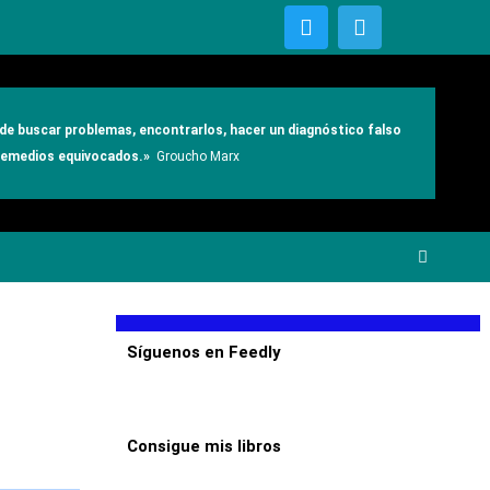
T
T
w
e
i
l
t
e
t
g
e
r
e de buscar problemas, encontrarlos, hacer un diagnóstico falso
r
a
 remedios equivocados.»
Groucho Marx
m
Síguenos en Feedly
Consigue mis libros