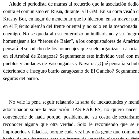
Alude el periodista de marras al recuerdo que la asociación dedi
contra el comunismo en Rusia, durante la II GM. En su corta visión de l
Krasny Bor, en lugar de mencionar que lo hicieron, en su mayor par
en el Ejército alemán del frente oriental y no solo en la mencionada
enemigo. No se queda ahí su enfermizo antimilitarismo y su “negrole
homenajear a los “héroes de Baler”, a los conquistadores de América 
pensará el susodicho de los homenajes que suele organizar la asociac
en el Arrabal de Zaragoza? Seguramente este individuo verá con me
pueblos y ciudades de Vascongadas y Navarra. ¿Qué pensaría si hubier
deteriorado e inseguro barrio zaragozano de El Gancho? Seguramente n
seguros del barrio.
No vale la pena seguir relatando la sarta de inexactitudes y menti
adoctrinador sobre la asociación TAS-RAÍCES, no quiero hacer
convencerle de nada porque, posiblemente, su costra de sectarism
reconocer alguna que otra verdad. Solo le recomiendo que se r
improperios y falacias, porque cada vez hay más gente que compren