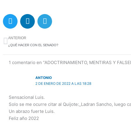
T
L
T
w
i
e
i
n
l
Ant
t
k
e
ANTERIOR
t
e
g
¿QUÉ HACER CON EL SENADO?
e
d
r
r
i
a
1 comentario en “ADOCTRINAMIENTO, MENTIRAS Y FALS
n
m
ANTONIO
2 DE ENERO DE 2022 A LAS 18:28
Sensacional Luis.
Solo se me ocurre citar al Quijote:_Ladran Sancho, luego 
Un abrazo fuerte Luis.
Feliz año 2022