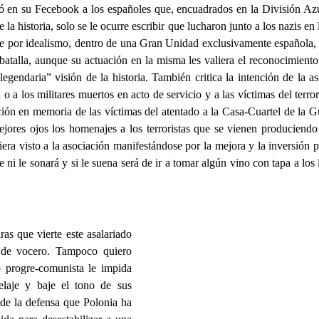
có en su Fecebook a los españoles que, encuadrados en la División Az
a historia, solo se le ocurre escribir que lucharon junto a los nazis en l
te por idealismo, dentro de una Gran Unidad exclusivamente española,
 batalla, aunque su actuación en la misma les valiera el reconocimiento
gendaria” visión de la historia. También critica la intención de la a
o a los militares muertos en acto de servicio y a las víctimas del terr
ión en memoria de las víctimas del atentado a la Casa-Cuartel de la G
jores ojos los homenajes a los terroristas que se vienen produciendo
a visto a la asociación manifestándose por la mejora y la inversión p
i le sonará y si le suena será de ir a tomar algún vino con tapa a los
ras que vierte este asalariado
 de vocero. Tampoco quiero
o progre-comunista le impida
elaje y baje el tono de sus
de la defensa que Polonia ha