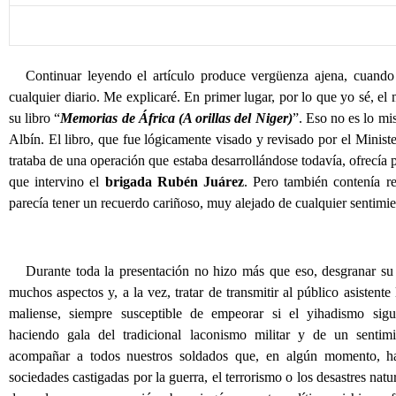
Continuar leyendo el artículo produce vergüenza ajena, cuando
cualquier diario. Me explicaré. En primer lugar, por lo que yo sé, el 
su libro “
Memorias de África (A orillas del Niger)
”. Eso no es lo mi
Albín. El libro, que fue lógicamente visado y revisado por el Minist
trataba de una operación que estaba desarrollándose todavía, ofrecía p
que intervino el
brigada Rubén Juárez
. Pero también contenía r
parecía tener un recuerdo cariñoso, muy alejado de cualquier sentim
Durante toda la presentación no hizo más que eso, desgranar su 
muchos aspectos y, a la vez, tratar de transmitir al público asistente 
maliense, siempre susceptible de empeorar si el yihadismo sig
haciendo gala del tradicional laconismo militar y de un sentim
acompañar a todos nuestros soldados que, en algún momento, h
sociedades castigadas por la guerra, el terrorismo o los desastres na