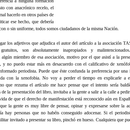
ferencia a ninguna formación
sto con anacrónico recelo, el
al hacerlo en otros países de
iticar ese hecho, que debería
 con o sin uniforme, todos somos ciudadanos de la misma Nación.
r los adjetivos que adjudica el autor del artículo a la asociación 
ratuitos, son absolutamente inapropiados y malintencionado
 algún miembro de esa asociación, motivo por el que asistí a la pres
ro, y no puedo estar más en desacuerdo con el calificativo de xenófo
informado periodista. Puede que éste confunda la preferencia por una
ada con la xenofobia. No voy a perder el tiempo en explicarle a e
smo que rezuma el artículo me hace pensar que el intento sería baldí
e la presentación del libro, invitaba a la gente a salir a la calle a pedi
lvida de que el derecho de manifestación está reconocido aún en Espa
que la gente es muy libre de pensar, opinar y expresarse sobre la ac
ía hay personas que no habéis conseguido adocenar. Si el periodist
militar invitado a presentar su libro, pinchó en hueso. Cualquiera que p