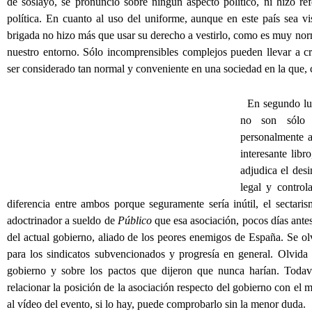
de soslayo, se pronunció sobre ningún aspecto político, ni hizo re
política. En cuanto al uso del uniforme, aunque en este país sea vi
brigada no hizo más que usar su derecho a vestirlo, como es muy norm
nuestro entorno. Sólo incomprensibles complejos pueden llevar a cr
ser considerado tan normal y conveniente en una sociedad en la que,
En segundo luga
no son sólo g
personalmente a
interesante lib
adjudica el des
legal y control
diferencia entre ambos porque seguramente sería inútil, el sectari
adoctrinador a sueldo de
Público
que esa asociación, pocos días antes d
del actual gobierno, aliado de los peores enemigos de España. Se o
para los sindicatos subvencionados y progresía en general. Olvida 
gobierno y sobre los pactos que dijeron que nunca harían. Todav
relacionar la posición de la asociación respecto del gobierno con el 
al vídeo del evento, si lo hay, puede comprobarlo sin la menor duda.