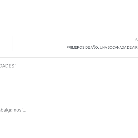
S
PRIMEROS DE AÑO, UNA BOCANADA DE AI
EDADES”
cabalgamos"_