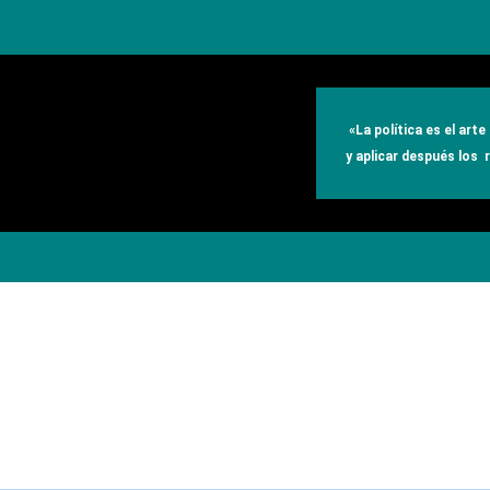
«
La política es el art
y aplicar después los