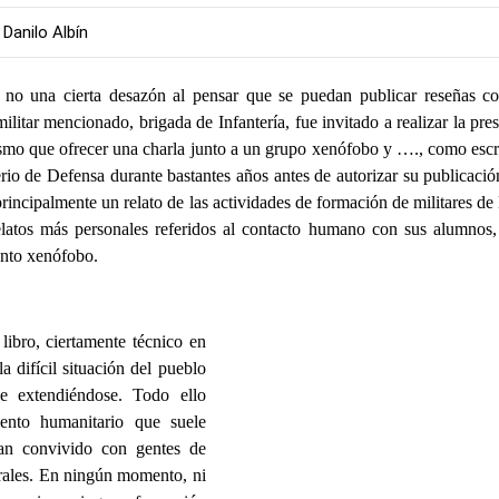
Danilo Albín
 no una cierta desazón al pensar que se puedan publicar reseñas c
militar mencionado, brigada de Infantería, fue invitado a realizar la pre
smo que ofrecer una charla junto a un grupo xenófobo y …., como escr
erio de Defensa durante bastantes años antes de autorizar su publicaci
rincipalmente un relato de las actividades de formación de militares de 
elatos más personales referidos al contacto humano con sus alumnos,
iento xenófobo.
libro, ciertamente técnico en
la difícil situación del pueblo
ue extendiéndose. Todo ello
iento humanitario que suele
an convivido con gentes de
turales. En ningún momento, ni