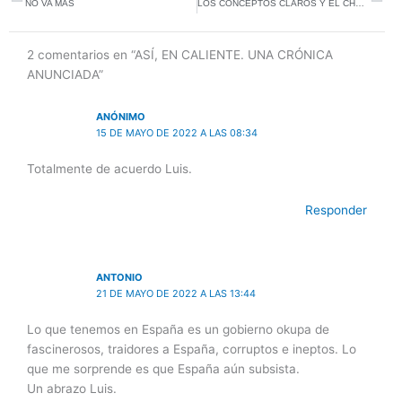
t
e
g
NO VA MÁS
LOS CONCEPTOS CLAROS Y EL CHOCOLATE ESPESO
e
d
r
r
i
a
2 comentarios en “ASÍ, EN CALIENTE. UNA CRÓNICA
n
m
ANUNCIADA”
ANÓNIMO
15 DE MAYO DE 2022 A LAS 08:34
Totalmente de acuerdo Luis.
Responder
ANTONIO
21 DE MAYO DE 2022 A LAS 13:44
Lo que tenemos en España es un gobierno okupa de
fascinerosos, traidores a España, corruptos e ineptos. Lo
que me sorprende es que España aún subsista.
Un abrazo Luis.