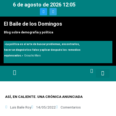
Ir
6 de agosto de 2026 12:05
al
T
T
w
e
contenido
i
l
t
e
El Baile de los Domingos
t
g
e
r
r
a
Blog sobre demografía y política
m
«
La política es el arte de buscar problemas, encontrarlos,
hacer un diagnóstico falso y aplicar después los remedios
equivocados.»
Groucho Marx
ASÍ, EN CALIENTE. UNA CRÓNICA ANUNCIADA
Luis Baile Roy
14/05/2022
Comentarios