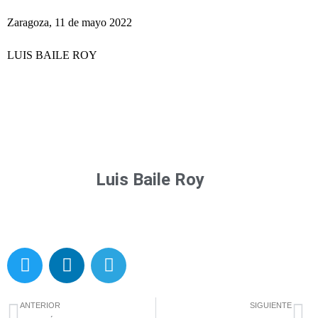
Zaragoza, 11 de mayo 2022
LUIS BAILE ROY
Luis Baile Roy
T
L
T
w
i
e
i
n
l
Ant
Si
t
k
e
ANTERIOR
SIGUIENTE