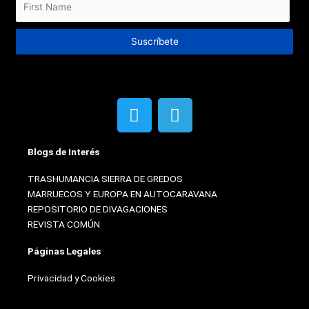
Suscríbete
T
T
w
e
i
l
Blogs de Interés
t
e
t
g
TRASHUMANCIA SIERRA DE GREDOS
e
r
MARRUECOS Y EUROPA EN AUTOCARAVANA
r
a
REPOSITORIO DE DIVAGACIONES
m
REVISTA COMÚN
Páginas Legales
Privacidad y Cookies