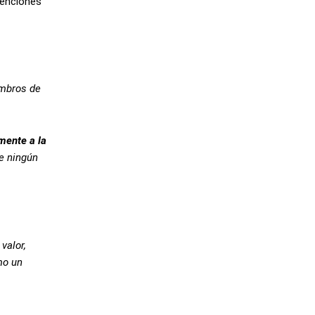
tenciones
embros de
mente a la
de ningún
valor,
mo un