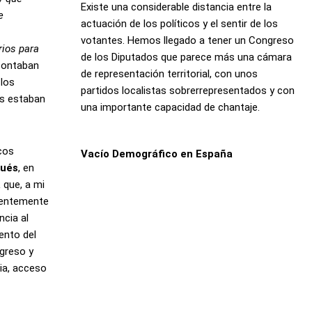
Existe una considerable distancia entre la
e
actuación de los políticos y el sentir de los
votantes. Hemos llegado a tener un Congreso
rios para
de los Diputados que parece más una cámara
 contaban
de representación territorial, con unos
 los
partidos localistas sobrerrepresentados y con
as estaban
una importante capacidad de chantaje.
icos
Vacío Demográfico en España
pués
, en
a
que, a mi
uentemente
ncia al
ento del
ngreso y
ia, acceso