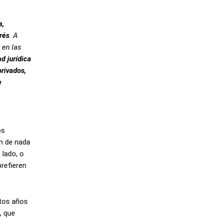
a,
rés
. A
 en las
d jurídica
privados,
e
os
en de nada
 lado, o
refieren
ntos años
, que