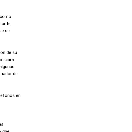
, cómo
tante,
ue se
.
ión de su
niciara
“algunas
enador de
eléfonos en
es
y que