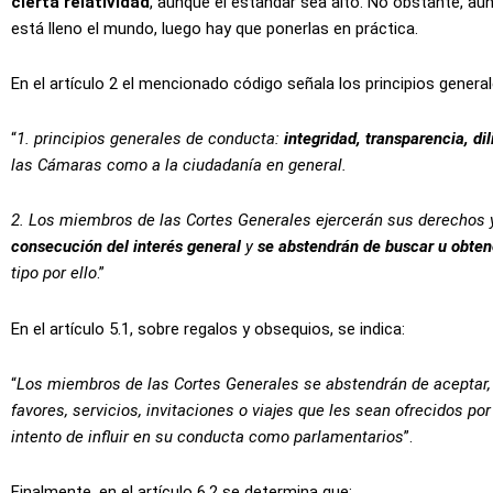
cierta relatividad
, aunque el estándar sea alto. No obstante, aun
está lleno el mundo, luego hay que ponerlas en práctica.
En el artículo 2 el mencionado código señala los principios genera
“
1. principios generales de conducta:
integridad, transparencia, di
las Cámaras como a la ciudadanía en general.
2. Los miembros de las Cortes Generales ejercerán sus derechos 
consecución del interés general
y
se abstendrán de buscar u obte
tipo por ello
.”
En el artículo 5.1, sobre regalos y obsequios, se indica:
“
Los miembros de las Cortes Generales se abstendrán de aceptar, en
favores, servicios, invitaciones o viajes que les sean ofrecidos 
intento de influir en su conducta como parlamentarios
”.
Finalmente, en el artículo 6.2 se determina que: