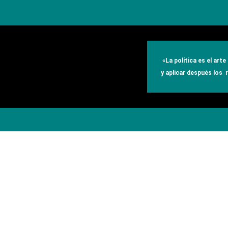
«
La política es el art
y aplicar después los