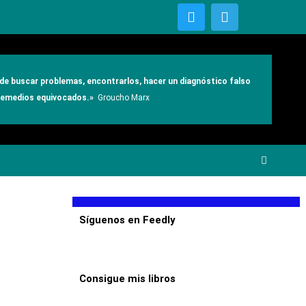
T
T
w
e
i
l
t
e
t
g
e
r
e de buscar problemas, encontrarlos, hacer un diagnóstico falso
r
a
 remedios equivocados.»
Groucho Marx
m
Síguenos en Feedly
Consigue mis libros