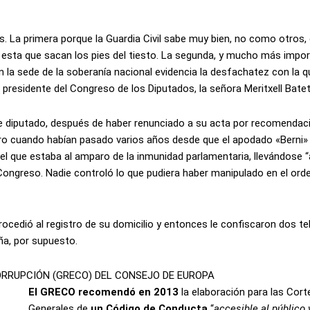
s. La primera porque la Guardia Civil sabe muy bien, no como otros
 de esta que sacan los pies del tiesto. La segunda, y mucho más impor
n la sede de la soberanía nacional evidencia la desfachatez con la q
presidente del Congreso de los Diputados, la señora Meritxell Batet
 diputado, después de haber renunciado a su acta por recomendac
ero cuando habían pasado varios años desde que el apodado «Berni» i
n el que estaba al amparo de la inmunidad parlamentaria, llevándose 
 Congreso. Nadie controló lo que pudiera haber manipulado en el ord
cedió al registro de su domicilio y entonces le confiscaron dos t
ña, por supuesto.
RRUPCIÓN (GRECO) DEL CONSEJO DE EUROPA
El GRECO recomendó en 2013
la elaboración para las Cort
Generales de
un Código de Conducta
“
accesible al público 