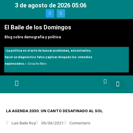
Ir
3 de agosto de 2026 05:06
al
T
T
w
e
contenido
i
l
t
e
El Baile de los Domingos
t
g
e
r
r
a
Blog sobre demografía y política
m
«
La política es el arte de buscar problemas, encontrarlos,
hacer un diagnóstico falso y aplicar después los remedios
equivocados.»
Groucho Marx
LA AGENDA 2030. UN CANTO DESAFINADO AL SOL
Luis Baile Roy
06/06/2021
Comentario