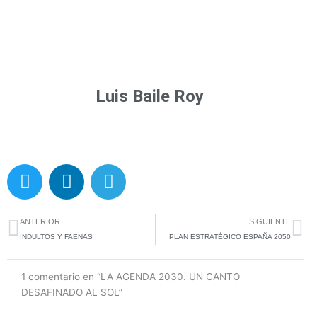
Luis Baile Roy
T
L
T
w
i
e
i
n
l
Ant
Si
t
k
e
ANTERIOR
SIGUIENTE
t
e
g
INDULTOS Y FAENAS
PLAN ESTRATÉGICO ESPAÑA 2050
e
d
r
r
i
a
1 comentario en “LA AGENDA 2030. UN CANTO
n
m
DESAFINADO AL SOL”