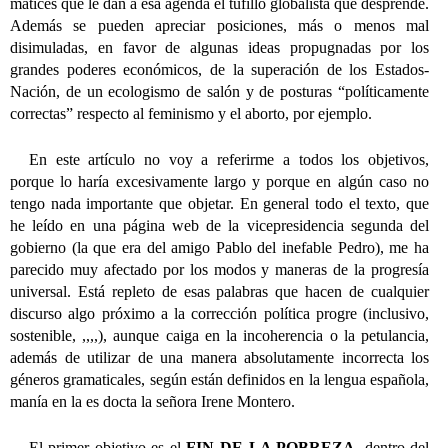
matices que le dan a esa agenda el tufillo globalista que desprende.
Además se pueden apreciar posiciones, más o menos mal
disimuladas, en favor de algunas ideas propugnadas por los
grandes poderes económicos, de la superación de los Estados-
Nación, de un ecologismo de salón y de posturas “políticamente
correctas” respecto al feminismo y el aborto, por ejemplo.
En este artículo no voy a referirme a todos los objetivos,
porque lo haría excesivamente largo y porque en algún caso no
tengo nada importante que objetar. En general todo el texto, que
he leído en una página web de la vicepresidencia segunda del
gobierno (la que era del amigo Pablo del inefable Pedro), me ha
parecido muy afectado por los modos y maneras de la progresía
universal. Está repleto de esas palabras que hacen de cualquier
discurso algo próximo a la corrección política progre (inclusivo,
sostenible, ,,,,), aunque caiga en la incoherencia o la petulancia,
además de utilizar de una manera absolutamente incorrecta los
géneros gramaticales, según están definidos en la lengua española,
manía en la es docta la señora Irene Montero.
El primer objetivo es el
FIN DE LA POBREZA
, dentro del