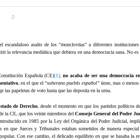
escandaloso asalto de los “monclovitas” a diferentes instituciones 
irir la relevancia mediática que debiera en una democracia sana. No es 
Constitución Española (CE)
[1]
,
no acaba de ser una democracia en
sentativo
, en el que el “
soberano pueblo español”
tiene, mas o menos 
 las papeletas de voto hasta que las deposita en la urna.
Estado de Derecho
, desde el momento en que los partidos políticos d
 de la CE, que los veinte miembros del
Consejo General del Poder Jud
introducido en 1985 por la Ley del Orgánica del Poder Judicial, impl
asa en que Jueces y Tribunales estaban sometidos de manera especial 
opular. Con ese cambio, el delicado equilibrio en que se basaba la re