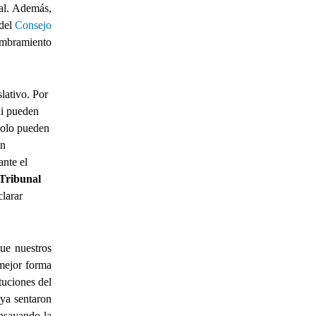
ial. Además,
 del
Consejo
ombramiento
lativo. Por
ni pueden
solo pueden
én
ante el
Tribunal
clarar
ue nuestros
 mejor forma
tuciones del
 ya sentaron
nsayando la