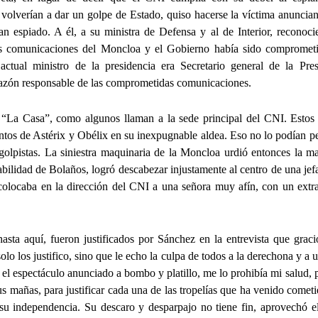
volverían a dar un golpe de Estado, quiso hacerse la víctima anuncia
an espiado. A él, a su ministra de Defensa y al de Interior, reconoc
as comunicaciones del Moncloa y el Gobierno había sido compromet
actual ministro de la presidencia era Secretario general de la Pres
sazón responsable de las comprometidas comunicaciones.
e “La Casa”, como algunos llaman a la sede principal del CNI. Estos
ntos de Astérix y Obélix en su inexpugnable aldea. Eso no lo podían per
golpistas. La siniestra maquinaria de la Moncloa urdió entonces la m
lidad de Bolaños, logró descabezar injustamente al centro de una jefa
 colocaba en la dirección del CNI a una señora muy afín, con un extr
sta aquí, fueron justificados por Sánchez en la entrevista que grac
olo los justifico, sino que le echo la culpa de todos a la derechona y a 
el espectáculo anunciado a bombo y platillo, me lo prohibía mi salud,
 mañas, para justificar cada una de las tropelías que ha venido comet
 su independencia. Su descaro y desparpajo no tiene fin, aprovechó el