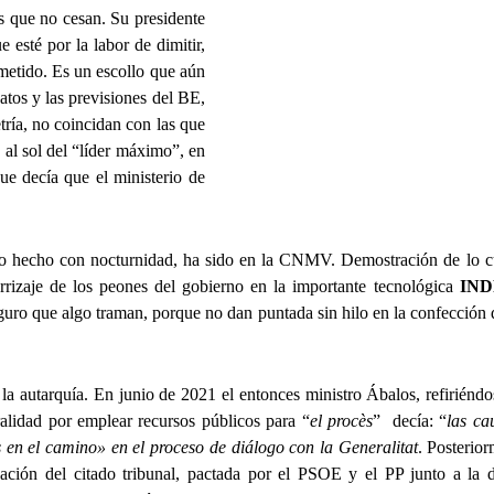
es que no cesan. Su presidente
esté por la labor de dimitir,
ometido. Es un escollo que aún
atos y las previsiones del BE,
ría, no coincidan con las que
al sol del “líder máximo”, en
que decía que el ministerio de
lo hecho con nocturnidad, ha sido en la CNMV. Demostración de lo cu
terrizaje de los peones del gobierno en la importante tecnológica
IN
guro que algo traman, porque no dan puntada sin hilo en la confección d
la autarquía. En junio de 2021 el entonces ministro Ábalos, refiriéndo
alidad por emplear recursos públicos para “
el procès
”
decía: “
las ca
s en el camino»
en el proceso de diálogo con la Generalitat
. Posterior
ción del citado tribunal, pactada por el PSOE y el PP junto a la d