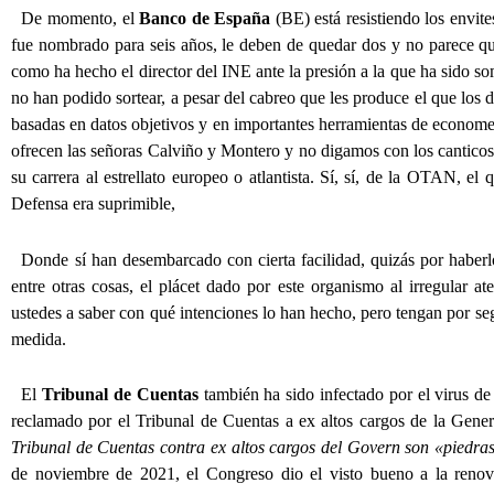
De momento, el
Banco de España
(BE) está resistiendo los envit
fue nombrado para seis años, le deben de quedar dos y no parece que 
como ha hecho el director del INE ante la presión a la que ha sido s
no han podido sortear, a pesar del cabreo que les produce el que los d
basadas en datos objetivos y en importantes herramientas de economet
ofrecen las señoras Calviño y Montero y no digamos con los canticos 
su carrera al estrellato europeo o atlantista. Sí, sí, de la OTAN, el 
Defensa era suprimible,
Donde sí han desembarcado con cierta facilidad, quizás por haber
entre otras cosas, el plácet dado por este organismo al irregular a
ustedes a saber con qué intenciones lo han hecho, pero tengan por se
medida.
El
Tribunal de Cuentas
también ha sido infectado por el virus de 
reclamado por el Tribunal de Cuentas a ex altos cargos de la Gener
Tribunal de Cuentas
contra ex altos cargos del Govern son
«piedra
de noviembre de 2021, el Congreso dio el visto bueno a la renova