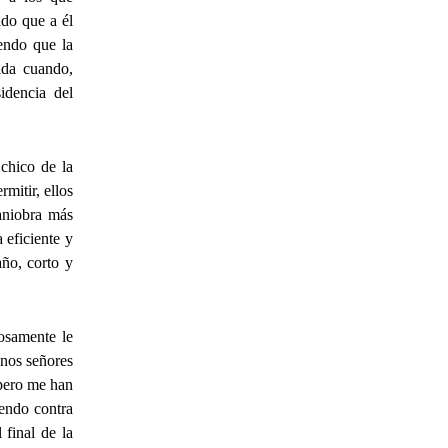
ndo que a él
iendo que la
ida cuando,
idencia del
 chico de la
mitir, ellos
aniobra más
 eficiente y
año, corto y
iosamente le
unos señores
 pero me han
iendo contra
 final de la