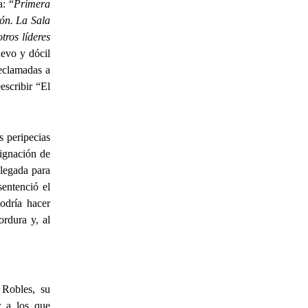
a: “
Primera
ión. La
Sala
tros líderes
uevo y dócil
reclamadas a
escribir “El
s peripecias
signación de
legada para
entenció el
odría hacer
ordura y, al
 Robles, su
r a los que