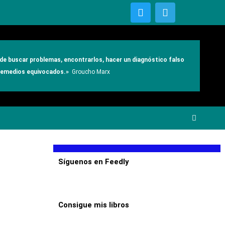
T
T
w
e
i
l
t
e
t
g
e
r
e de buscar problemas, encontrarlos, hacer un diagnóstico falso
r
a
 remedios equivocados.»
Groucho Marx
m
Síguenos en Feedly
Consigue mis libros