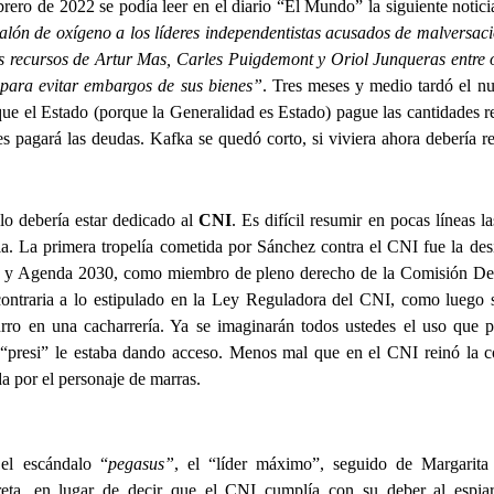
rero de 2022 se podía leer en el diario “El Mundo” la siguiente notici
balón de oxígeno a los líderes independentistas acusados de malversac
s recursos de Artur Mas, Carles Puigdemont y Oriol Junqueras entre o
 para evitar embargos de sus bienes”
. Tres meses y medio tardó el n
o que el Estado (porque la Generalidad es Estado) pague las cantidades 
 pagará las deudas. Kafka se quedó corto, si viviera ahora debería re
lo debería estar dedicado al
CNI
. Es difícil resumir en pocas líneas la
ia. La primera tropelía cometida por Sánchez contra el CNI fue la de
les y Agenda 2030, como miembro de pleno derecho de la Comisión De
contraria a lo estipulado en la Ley Reguladora del CNI, como luego s
rro en una cacharrería. Ya se imaginarán todos ustedes el uso que p
l “presi” le estaba dando acceso. Menos mal que en el CNI reinó la c
da por el personaje de marras.
el escándalo “
pegasus”
, el “líder máximo”, seguido de Margarita
reta, en lugar de decir que el CNI cumplía con su deber al espia