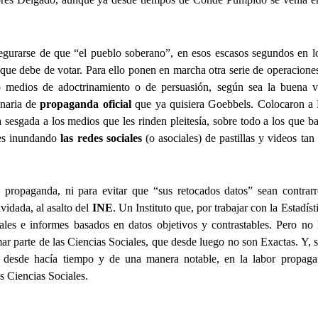
segurarse de que “el pueblo soberano”, en esos escasos segundos en 
 que debe de votar. Para ello ponen en marcha otra serie de operaciones
 medios de adoctrinamiento o de persuasión, según sea la buena v
inaria de
propaganda oficial
que ya quisiera Goebbels. Colocaron a
sesgada a los medios que les rinden pleitesía, sobre todo a los que b
ales inundando
las redes sociales
(o asociales) de pastillas y videos ta
u propaganda, ni para evitar que “sus retocados datos” sean contrarr
lvidada, al asalto del
INE
. Un Instituto que, por trabajar con la Estadíst
ales e informes basados en datos objetivos y contrastables. Pero no
rmar parte de las Ciencias Sociales, que desde luego no son Exactas. Y, s
 desde hacía tiempo y de una manera notable, en la labor propagan
s Ciencias Sociales.