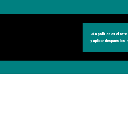
«
La política es el art
y aplicar después los