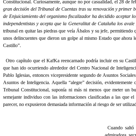
Constitucional. Curiosamente, aunque no por casualidad, el 28 de feb
gran decisión del Tribunal de Cuentas tras su renovación y primer 
de Enjuiciamiento
del organismo fiscalizador ha decidido aceptar lo
independentistas y acepta que la
Generalitat de Cataluña
los avale
tribunal en quitar las piedras que veía Ábalos y su jefe, permitiend
unos delincuentes que dieron un golpe al mismo Estado que ahora les
Castillo”.
Otro capítulo que el KafKa reencarnado podría incluir en su Castil
que han ido ocurriendo alrededor del Centro Nacional de Inteligenc
Pablo Iglesias, entonces vicepresidente segundo de Asuntos Socia
Asuntos de Inteligencia. Aquella “alegre” decisión, evidentemente 
Tribunal Constitucional, suponía ni más ni menos que meter un bu
semejante individuo con las informaciones clasificadas a las que e
parecer, no expusieron demasiada información al riesgo de ser utiliza
Cuando saltó 
admiradora sec