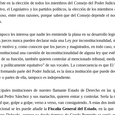
r éste en la elección de todos los miembros del Consejo del Poder Judic
ivo, el Legislativo y los partidos políticos, la elección de los miembros
oso, entre otras razones, porque saben que del Consejo depende el n
s.
poco les interesa que nadie les enmiende la plana en su desarrollo legis
 jueces nunca pueden declarar nula una Ley por inconstitucionalidad, 
ese motivo y, como conocen que los jueces y magistrados, en todo caso, 
nstitucional una cuestión de inconstitucionalidad de alguna ley que est
o de su función, también quieren controlar al mencionado tribunal, medi
 políticamente equitativo” de sus vocales. La consecuencia es que El
formando parte del Poder Judicial, es la única institución que puede de
y o partes de ella, tampoco es independiente.
cipales instituciones de nuestro flamante Estado de Derecho en las q
ial Pedro Sánchez y sus mariachis, quieren entrar y controlar. Sería la
 que, golpe a golpe, verso a verso, van consiguiendo. A estas dos insti
cional se les puede añadir la
Fiscalía General del Estado
, en la que
ores Delgado, aunque ya desde tiempos de Conde Pumpido se venía e