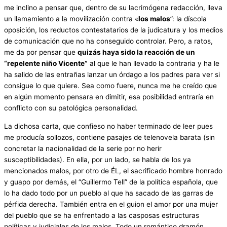
me inclino a pensar que, dentro de su lacrimógena redacción, lleva
un llamamiento a la movilización contra «
los malos
”: la díscola
oposición, los reductos contestatarios de la judicatura y los medios
de comunicación que no ha conseguido controlar. Pero, a ratos,
me da por pensar que
quizás haya sido la reacción de un
“repelente niño Vicente”
al que le han llevado la contraria y ha le
ha salido de las entrañas lanzar un órdago a los padres para ver si
consigue lo que quiere. Sea como fuere, nunca me he creído que
en algún momento pensara en dimitir, esa posibilidad entraría en
conflicto con su patológica personalidad.
La dichosa carta, que confieso no haber terminado de leer pues
me producía sollozos, contiene pasajes de telenovela barata (sin
concretar la nacionalidad de la serie por no herir
susceptibilidades). En ella, por un lado, se habla de los ya
mencionados malos, por otro de ÉL, el sacrificado hombre honrado
y guapo por demás, el “Guillermo Tell” de la política española, que
lo ha dado todo por un pueblo al que ha sacado de las garras de
pérfida derecha. También entra en el guion el amor por una mujer
del pueblo que se ha enfrentado a las casposas estructuras
políticas y judiciales de los malos. Todo un romántico dramón