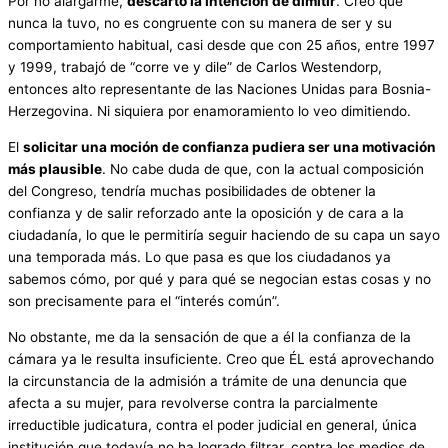
Por no alargarme,
descarto la intención de dimitir
. Creo que
nunca la tuvo, no es congruente con su manera de ser y su
comportamiento habitual, casi desde que con 25 años, entre 1997
y 1999, trabajó de “corre ve y dile” de Carlos Westendorp,
entonces alto representante de las Naciones Unidas para Bosnia-
Herzegovina. Ni siquiera por enamoramiento lo veo dimitiendo.
El
solicitar una moción de confianza pudiera ser una motivación
más plausible
. No cabe duda de que, con la actual composición
del Congreso, tendría muchas posibilidades de obtener la
confianza y de salir reforzado ante la oposición y de cara a la
ciudadanía, lo que le permitiría seguir haciendo de su capa un sayo
una temporada más. Lo que pasa es que los ciudadanos ya
sabemos cómo, por qué y para qué se negocian estas cosas y no
son precisamente para el “interés común”.
No obstante, me da la sensación de que a él la confianza de la
cámara ya le resulta insuficiente. Creo que ÉL está aprovechando
la circunstancia de la admisión a trámite de una denuncia que
afecta a su mujer, para revolverse contra la parcialmente
irreductible judicatura, contra el poder judicial en general, única
institución que todavía no ha logrado filtrar, contra los medios de