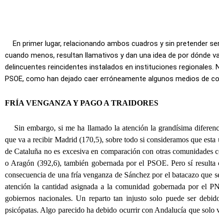
En primer lugar, relacionando ambos cuadros y sin pretender se
cuando menos, resultan llamativos y dan una idea de por dónde v
delincuentes reincidentes instalados en instituciones regionales
PSOE, como han dejado caer erróneamente algunos medios de com
FRÍA VENGANZA Y PAGO A TRAIDORES
Sin embargo, si me ha llamado la atención la grandísima diferenci
que va a recibir Madrid (170,5), sobre todo si consideramos que esta
de Cataluña no es excesiva en comparación con otras comunidades c
o Aragón (392,6), también gobernada por el PSOE. Pero sí resulta c
consecuencia de una fría venganza de Sánchez por el batacazo que s
atención la cantidad asignada a la comunidad gobernada por el PNV
gobiernos nacionales. Un reparto tan injusto solo puede ser debido
psicópatas. Algo parecido ha debido ocurrir con Andalucía que solo v