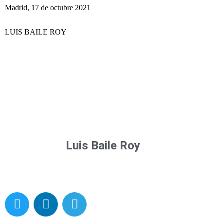
Madrid, 17 de octubre 2021
LUIS BAILE ROY
Luis Baile Roy
T
L
T
w
i
e