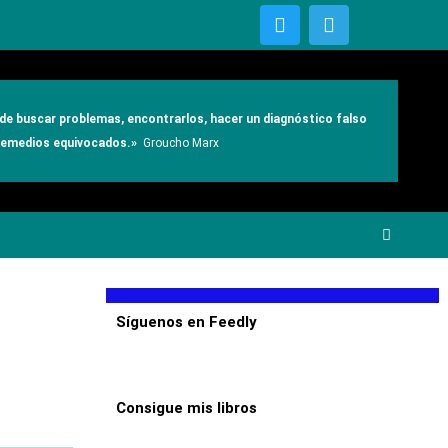
T
T
w
e
i
l
t
e
t
g
e
r
e de buscar problemas, encontrarlos, hacer un diagnóstico falso
r
a
 remedios equivocados.»
Groucho Marx
m
Síguenos en Feedly
Consigue mis libros