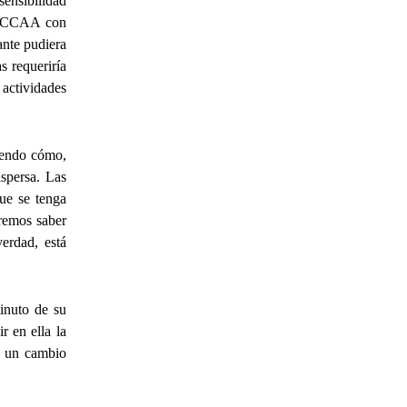
sensibilidad
las CCAA con
ante pudiera
s requeriría
actividades
iendo cómo,
spersa. Las
que se tenga
eremos saber
erdad, está
inuto de su
r en ella la
a un cambio