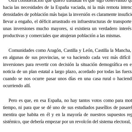
Otra consideración que quiero trasladar es que sigo observando qu
hacia las necesidades de la España vaciada, ni la más remota inten
densidades de población más bajas la inversión es claramente insufici
llevar a engaño, el déficit arrastrado en infraestructuras de transpor
unas inversiones mucho mayores, si existiera un verdadero interés 
productivas y comerciales que atrajeran población a las mismas.
Comunidades como Aragón, Castilla y León, Castilla la Mancha, 
en algunas de sus provincias, se va haciendo cada vez más difícil
inversiones para revertir con decisión la situación demográfica en e
noticia de un plan estatal a largo plazo, acordado por todas las fue
cuando se nos ocurre pasar unos días en una casa rural o haciend
ocurriendo allí.
Pero es que, en esa España, no hay tantos votos como para mot
tiempo, ni para que se dé uno de sus estudiados paseíllos de pasar
mentira que habita en él y en la mayoría de nuestros supuestos re
sistémico, que debería empezar por un revolcón del sistema electoral, 