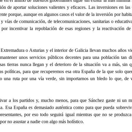
e en el ánimo de nuestros gobernantes sigue sin existir la más mínima 
ción de aportar soluciones valientes y eficaces. Las inversiones en 
ente porque, aunque en algunos casos el valor de la inversión por habit
te y vías de comunicación, de telecomunicaciones, sanitarias o educativa
por incentivar la repoblación de esas regiones y la reactivación de 
Extremadura o Asturias y el interior de Galicia llevan muchos años v
 mantener unos servicios públicos decentes para una población tan di
sas tierras nunca llegan y el deterioro de la situación va a más, sin 
rzas políticas, para que recuperemos esa otra España de la que solo qu
o una ruta por una vía verde, sin importarnos un bledo lo que, de v
ivar a los partidos y, mucho menos, para que Sánchez gaste ni un m
ela. Esa España es demasiado auténtica como para que pueda sobrevivi
presentantes, por eso todo seguirá igual mientras que no se produzc
por no asustar a nadie con algo más holístico.