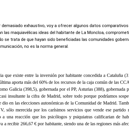
r demasiado exhaustivo, voy a ofrecer algunos datos comparativos
an las maquiavélicas ideas del habitante de La Moncloa, compromet
. No se trata de que hayan sido beneficiadas las comunidades gobern
unicación, no es la norma general.
a que existe entre la inversión por habitante concedida a Cataluña (3
 última aporta más del 60% de los recursos de la caja común de las CC
omo Galicia (398,5), gobernada por el PP, Asturias (388), gobernada 
asi insultante la cifra de Madrid, sobre todo porque podríamos sospe
e dio en las elecciones autonómicas de la Comunidad de Madrid. Tambi
, sólo merecida por los carísimos servicios que vende ese partido ra
 a una reacción que los psicólogos y psiquiatras calificarian de hab
a a recibir 266,67 € por habitante, siendo una de las regiones más afec