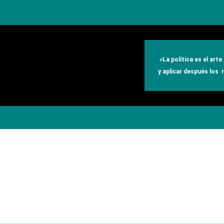
«
La política es el art
y aplicar después los