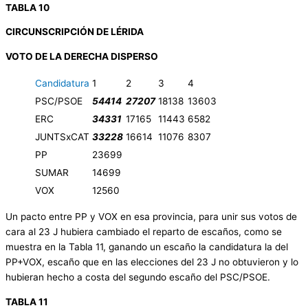
TABLA 10
CIRCUNSCRIPCIÓN DE LÉRIDA
VOTO DE LA DERECHA DISPERSO
Candidatura
1
2
3
4
PSC/PSOE
54414
27207
18138
13603
ERC
34331
17165
11443
6582
JUNTSxCAT
33228
16614
11076
8307
PP
23699
SUMAR
14699
VOX
12560
Un pacto entre PP y VOX en esa provincia, para unir sus votos de
cara al 23 J hubiera cambiado el reparto de escaños, como se
muestra en la Tabla 11, ganando un escaño la candidatura la del
PP+VOX, escaño que en las elecciones del 23 J no obtuvieron y lo
hubieran hecho a costa del segundo escaño del PSC/PSOE.
TABLA 11