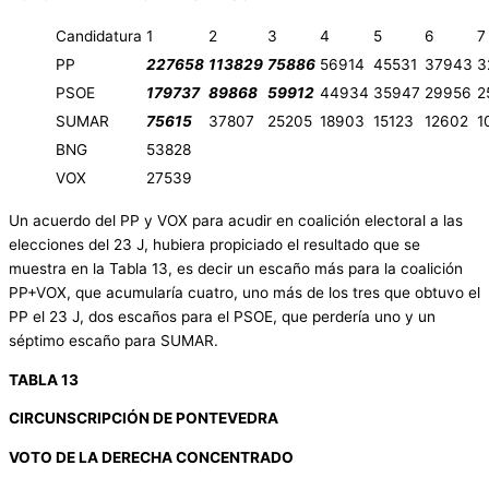
Candidatura
1
2
3
4
5
6
7
PP
227658
113829
75886
56914
45531
37943
3
PSOE
179737
89868
59912
44934
35947
29956
2
SUMAR
75615
37807
25205
18903
15123
12602
1
BNG
53828
VOX
27539
Un acuerdo del PP y VOX para acudir en coalición electoral a las
elecciones del 23 J, hubiera propiciado el resultado que se
muestra en la Tabla 13, es decir un escaño más para la coalición
PP+VOX, que acumularía cuatro, uno más de los tres que obtuvo el
PP el 23 J, dos escaños para el PSOE, que perdería uno y un
séptimo escaño para SUMAR.
TABLA 13
CIRCUNSCRIPCIÓN DE PONTEVEDRA
VOTO DE LA DERECHA CONCENTRADO