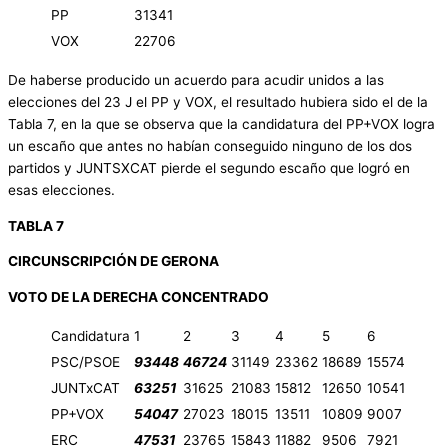
PP
31341
VOX
22706
De haberse producido un acuerdo para acudir unidos a las
elecciones del 23 J el PP y VOX, el resultado hubiera sido el de la
Tabla 7, en la que se observa que la candidatura del PP+VOX logra
un escaño que antes no habían conseguido ninguno de los dos
partidos y JUNTSXCAT pierde el segundo escaño que logró en
esas elecciones.
TABLA 7
CIRCUNSCRIPCIÓN DE GERONA
VOTO DE LA DERECHA CONCENTRADO
Candidatura
1
2
3
4
5
6
PSC/PSOE
93448
46724
31149
23362
18689
15574
JUNTxCAT
63251
31625
21083
15812
12650
10541
PP+VOX
54047
27023
18015
13511
10809
9007
ERC
47531
23765
15843
11882
9506
7921