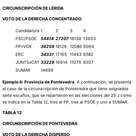
CIRCUNSCRIPCIÓN DE LÉRIDA
VOTO DE LA DERECHA CONCENTRADO
Candidatura
1
2
3
4
PSC/PSOE
54414
27207
18138
13603
PP+VOX
36259
18129
12086
9064
ERC
34331
17165
11443
6582
JUNTSxCAT
33228
16614
11076
8307
SUMAR
14699
Ejemplo 6: Provincia de Pontevedra
. A continuación, se presenta
el caso de la circunscripción de Pontevedra que tiene asignados
siete escaños, que se repartieron en las elecciones del 23 J como
se indica en la Tabla 12, tres al PP, tres al PSOE y uno a SUMAR.
TABLA 12
CIRCUNSCRIPCIÓN DE PONTEVEDRA
VOTO DE LA DERECHA DISPERSO