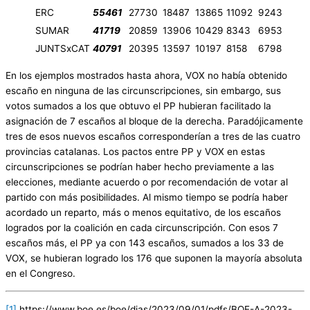
ERC
55461
27730
18487
13865
11092
9243
SUMAR
41719
20859
13906
10429
8343
6953
JUNTSxCAT
40791
20395
13597
10197
8158
6798
En los ejemplos mostrados hasta ahora, VOX no había obtenido
escaño en ninguna de las circunscripciones, sin embargo, sus
votos sumados a los que obtuvo el PP hubieran facilitado la
asignación de 7 escaños al bloque de la derecha. Paradójicamente
tres de esos nuevos escaños corresponderían a tres de las cuatro
provincias catalanas. Los pactos entre PP y VOX en estas
circunscripciones se podrían haber hecho previamente a las
elecciones, mediante acuerdo o por recomendación de votar al
partido con más posibilidades. Al mismo tiempo se podría haber
acordado un reparto, más o menos equitativo, de los escaños
logrados por la coalición en cada circunscripción. Con esos 7
escaños más, el PP ya con 143 escaños, sumados a los 33 de
VOX, se hubieran logrado los 176 que suponen la mayoría absoluta
en el Congreso.
[1]
https://www.boe.es/boe/dias/2023/09/01/pdfs/BOE-A-2023-