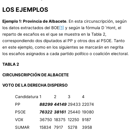
LOS EJEMPLOS
Ejemplo 1: Provincia de Albacete
. En esta circunscripción, según
los datos extractados del BOE
[1]
y según la fórmula D´Hont, el
reparto de escaños es el que se muestra en la Tabla 2,
correspondiendo dos diputados al PP y otros dos al PSOE. Tanto
en este ejemplo, como en los siguientes se marcarán en negrita
los escaños asignados a cada partido político o coalición electoral.
TABLA 2
CIRCUNSCRIPCIÓN DE ALBACETE
VOTO DE LA DERECHA DISPERSO
Candidatura
1
2
3
4
PP
88299
44149
29433
22074
PSOE
76322
38161
25440
19080
VOX
36750
18375
12250
9187
SUMAR
15834
7917
5278
3958