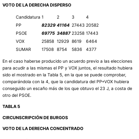
VOTO DE LA DERECHA DISPERSO
Candidatura
1
2
3
4
PP
82329
41164
27443
20582
PSOE
69775
34887
23258
17443
VOX
25858
12929
8619
6464
SUMAR
17508
8754
5836
4377
En el caso haberse producido un acuerdo previo a las elecciones
para acudir a las mismas el PP y VOX juntos, el resultado hubiera
sido el mostrado en la Tabla 5, en la que se puede comprobar,
comparándola con la 4, que la candidatura del PP+VOX hubiera
conseguido un escaño más de los que obtuvo el 23 J, a costa de
otro del PSOE.
TABLA 5
CIRCUNSCRIPCIÓN DE BURGOS
VOTO DE LA DERECHA CONCENTRADO