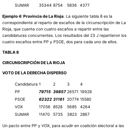
SUMAR
35344
8754
5836
4377
Ejemplo 4: Provincia de La Rioja
. La siguiente tabla 8 es la
correspondiente al reparto de escaños de la circunscripción de La
Rioja, que cuenta con cuatro escaños a repartir entre las
candidaturas concurrentes. Los resultados del 23 J repartieron los
cuatro escaños entre PP y PSOE, dos para cada uno de ellos.
TABLA 8
CIRCUNSCRIPCIÓN DE LA RIOJA
VOTO DE LA DERECHA DISPERSO
Candidatura
1
2
3
4
PP
79715
39857
26571
19928
PSOE
62322
31161
20774
15580
VOX
17056
8528
5685
4264
SUMAR
11470
5735
3823
2867
Un pacto entre PP y VOX, para acudir en coalición electoral a las