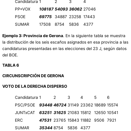
Candidatura
1
2
3
4
PP+VOX
108187
54093
36062
27046
PSOE
69775
34887
23258
17443
SUMAR
17508
8754
5836
4377
Ejemplo 3: Provincia de Gerona
. En la siguiente tabla se muestra
la distribución de los seis escaños asignados en esa provincia a las
candidaturas presentadas en las elecciones del 23 J, según datos
del BOE.
TABLA 6
CIRCUNSCRIPCIÓN DE GERONA
VOTO DE LA DERECHA DISPERSO
Candidatura
1
2
3
4
5
6
PSC/PSOE
93448
46724
31149
23362
18689
15574
JUNTxCAT
63251
31625
21083
15812
12650
10541
ERC
47531
23765
15843
11882
9506
7921
SUMAR
35344
8754
5836
4377