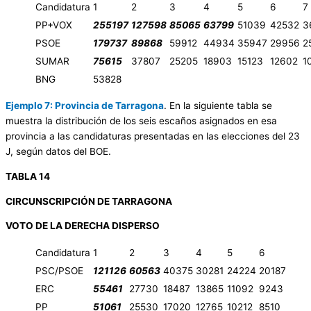
Candidatura
1
2
3
4
5
6
7
PP+VOX
255197
127598
85065
63799
51039
42532
3
PSOE
179737
89868
59912
44934
35947
29956
2
SUMAR
75615
37807
25205
18903
15123
12602
1
BNG
53828
Ejemplo 7: Provincia de Tarragona
. En la siguiente tabla se
muestra la distribución de los seis escaños asignados en esa
provincia a las candidaturas presentadas en las elecciones del 23
J, según datos del BOE.
TABLA 14
CIRCUNSCRIPCIÓN DE TARRAGONA
VOTO DE LA DERECHA DISPERSO
Candidatura
1
2
3
4
5
6
PSC/PSOE
121126
60563
40375
30281
24224
20187
ERC
55461
27730
18487
13865
11092
9243
PP
51061
25530
17020
12765
10212
8510