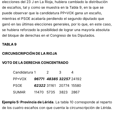
elecciones del 23 J en La Rioja, hubiera cambiado la distribución
de escaños, tal y como se muestra en la Tabla 9, en la que se
puede observar que la candidatura PP+VOX gana un escaño,
mientras el PSOE acabaría perdiendo el segundo diputado que
ganó en las últimas elecciones generales, por lo que, en este caso,
se hubiera reforzado la posibilidad de lograr una mayoría absoluta
del bloque de derechas en el Congreso de los Diputados.
TABLA 9
CIRCUNSCRIPCIÓN DE LA RIOJA
VOTO DE LA DERECHA CONCENTRADO
Candidatura
1
2
3
4
PP+VOX
96771
48385
32257
24192
PSOE
62322
31161
20774
15580
SUMAR
11470
5735
3823
2867
Ejemplo 5: Provincia de Lérida
. La tabla 10 corresponde al reparto
de los cuatro escaños con que cuenta la circunscripción de Lérida.