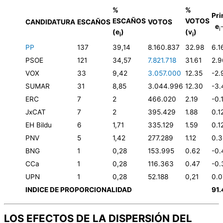
%
%
Pr
ESCAÑOS
VOTOS
CANDIDATURA
ESCAÑOS
VOTOS
e
i
(e
)
(v
)
i
i
PP
137
39,14
8.160.837
32.98
6.1
PSOE
121
34,57
7.821.718
31.61
2.9
VOX
33
9,42
3.057.000
12.35
-2.
SUMAR
31
8,85
3.044.996
12.30
-3.
ERC
7
2
466.020
2.19
-0.
JxCAT
7
2
395.429
1.88
0.1
EH Bildu
6
1,71
335.129
1.59
0.1
PNV
5
1,42
277.289
1.12
0.
BNG
1
0,28
153.995
0.62
-0.
CCa
1
0,28
116.363
0.47
-0.
UPN
1
0,28
52.188
0,21
0.0
INDICE DE PROPORCIONALIDAD
91.
LOS EFECTOS DE LA DISPERSIÓN DEL