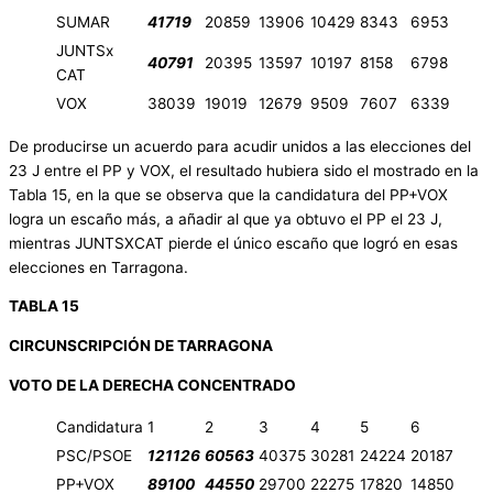
SUMAR
41719
20859
13906
10429
8343
6953
JUNTSx
40791
20395
13597
10197
8158
6798
CAT
VOX
38039
19019
12679
9509
7607
6339
De producirse un acuerdo para acudir unidos a las elecciones del
23 J entre el PP y VOX, el resultado hubiera sido el mostrado en la
Tabla 15, en la que se observa que la candidatura del PP+VOX
logra un escaño más, a añadir al que ya obtuvo el PP el 23 J,
mientras JUNTSXCAT pierde el único escaño que logró en esas
elecciones en Tarragona.
TABLA 15
CIRCUNSCRIPCIÓN DE TARRAGONA
VOTO DE LA DERECHA CONCENTRADO
Candidatura
1
2
3
4
5
6
PSC/PSOE
121126
60563
40375
30281
24224
20187
PP+VOX
89100
44550
29700
22275
17820
14850