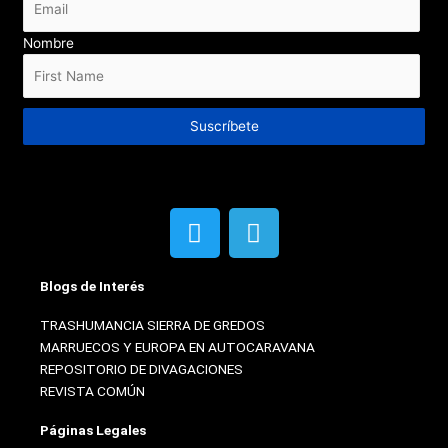
Nombre
Suscríbete
T
T
w
e
i
l
Blogs de Interés
t
e
t
g
TRASHUMANCIA SIERRA DE GREDOS
e
r
MARRUECOS Y EUROPA EN AUTOCARAVANA
r
a
REPOSITORIO DE DIVAGACIONES
m
REVISTA COMÚN
Páginas Legales