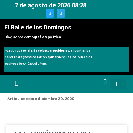
Ir
7 de agosto de 2026 08:28
al
T
T
w
e
contenido
i
l
t
e
El Baile de los Domingos
t
g
e
r
r
a
Blog sobre demografía y política
m
«
La política es el arte de buscar problemas, encontrarlos,
hacer un diagnóstico falso y aplicar después los remedios
equivocados.»
Groucho Marx
Artículos sobre diciembre 20, 2020