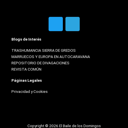
T
T
w
e
i
l
Blogs de Interés
t
e
t
g
TRASHUMANCIA SIERRA DE GREDOS
e
r
MARRUECOS Y EUROPA EN AUTOCARAVANA
r
a
REPOSITORIO DE DIVAGACIONES
m
REVISTA COMÚN
Páginas Legales
Privacidad y Cookies
Copyright © 2026 El Baile de los Domingos