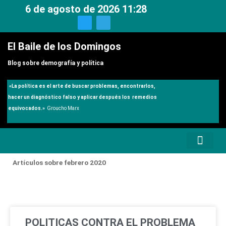
Ir
6 de agosto de 2026 11:28
al
T
T
w
e
contenido
i
l
t
e
El Baile de los Domingos
t
g
e
r
r
a
Blog sobre demografía y política
m
«
La política es el arte de buscar problemas, encontrarlos,
hacer un diagnóstico falso y aplicar después los remedios
equivocados.»
Groucho Marx
Artículos sobre febrero 2020
POLITICAS CONTRA EL PROBLEMA