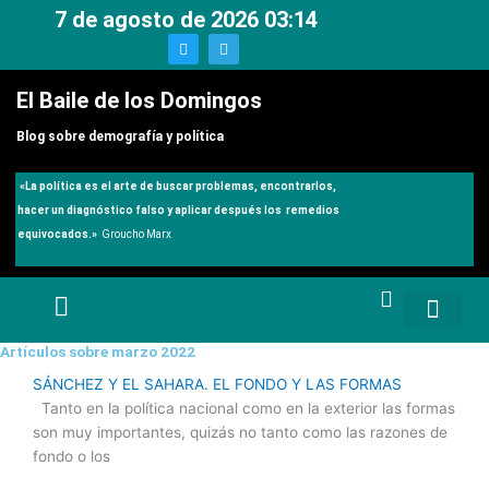
Ir
7 de agosto de 2026 03:14
al
T
T
w
e
contenido
i
l
t
e
El Baile de los Domingos
t
g
e
r
r
a
Blog sobre demografía y política
m
«
La política es el arte de buscar problemas, encontrarlos,
hacer un diagnóstico falso y aplicar después los remedios
equivocados.»
Groucho Marx
Artículos sobre marzo 2022
SÁNCHEZ Y EL SAHARA. EL FONDO Y LAS FORMAS
Tanto en la política nacional como en la exterior las formas
son muy importantes, quizás no tanto como las razones de
fondo o los