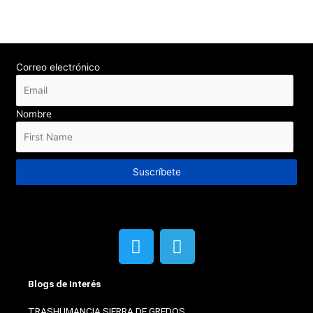
Correo electrónico
Nombre
Suscríbete
T
T
w
e
i
l
Blogs de Interés
t
e
t
g
TRASHUMANCIA SIERRA DE GREDOS