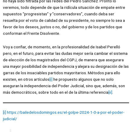
no haya sido filtrada por las redes del Pedro Sánchez. Pronto lo
veremos, todo depende de que la ridícula situación de empate entre
supuestos “progresistas” y “conservadores”, cuando deba ser
resuelta por el voto de calidad de su presidente, no siempre lo sea a
favor de los deseos, justos o no, del gobierno y de los partidos que
conforman el Frente Disolvente.
Voy a confiar, de momento, en la profesionalidad de Isabel Perelló
pero, en el futuro, para evitar las dudas mejor sería cambiar el sistema
de elección de los magistrados del CGPJ, de manera que asegurara
una mayor posibilidad de independencia y alejara su designación de las
garras de los insaciables partidos mayoritarios. Métodos para ello
existen, en otros artículos
[i]
he propuesto algunos que no solo
aseguran la independencia del Poder Judicial, sino que, además, son
más democráticos, sobre todo en el de la última referencia
[ii]
.
[i]
https://bailedelosdomingos.es/el-golpe-2024-1-0-a-por-el-poder-
judicial/