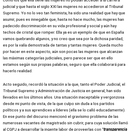
como los que ella tiene las mujeres no podían acceder a la carrera
judicial y que hasta el siglo XXI las mujeres no accedieron al Tribunal
Supremo. Yo no lo veo tan feminista, ha sido una realidad que hay que
asumir, pues es innegable que, hasta no hace mucho, las mujeres han
padecido discriminación en su vida profesional y social y aún hay
techos de cristal que romper. Ella ya es un ejemplo de que en España
vamos quebrando algunos, y no creo que sea por la dichosa paridad,
es por la valía demostrada de tantas y tantas mujeres. Queda mucho
por hacer en este aspecto, aún son pocas las mujeres que alcanzan
las máximas categorías judiciales, pero parece ser que en ello
estamos según sus propias palabras, seguro que ella colaborará para
hacerlo realidad.
Acto seguido, recordó la situación a la que, tanto el Poder Judicial, el
Tribunal Supremo y Administración de Justicia en general, han sido
llevados en los últimos años. Una situación inaceptable y vergonzosa
desde mi punto de vista, de la que culpo sin duda a los partidos
políticos y a sus aprendices a líderes (ella se lo calló educadamente).
En ese punto del discurso mencionó el gravísimo problema de las
numerosas vacantes de magistrado sin cubrir, para cuya solución llamó
al CGPJ a desarrollar la ingente labor de proveerlas con “
transparencia