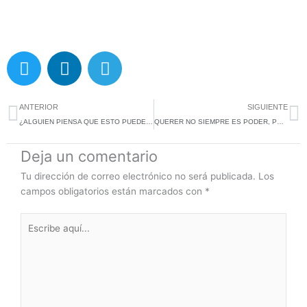
T
L
T
w
i
e
i
n
l
Ant
S
t
k
e
ANTERIOR
SIGUIENTE
t
e
g
¿ALGUIEN PIENSA QUE ESTO PUEDE CAMBIAR?
QUERER NO SIEMPRE ES PODER, PERO HAY QUE INTENTARLO
e
d
r
Deja un comentario
r
i
a
n
m
Tu dirección de correo electrónico no será publicada.
Los
campos obligatorios están marcados con
*
Escribe
aquí...