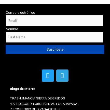
Correo electrónico
Nombre
Suscríbete
T
T
w
e
i
l
Blogs de Interés
t
e
t
g
TRASHUMANCIA SIERRA DE GREDOS
e
r
MARRUECOS Y EUROPA EN AUTOCARAVANA
r
a
REPOSITORIO DE DIVAGACIONES